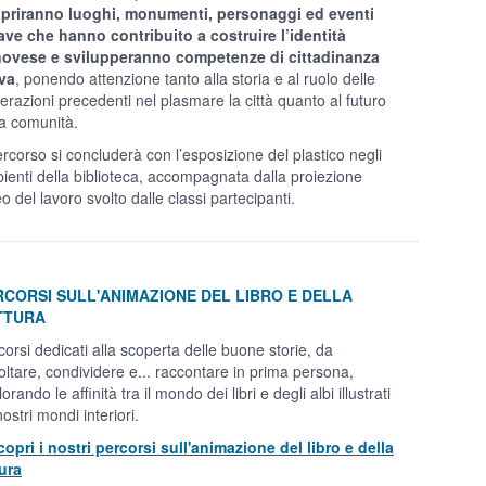
priranno luoghi, monumenti, personaggi ed eventi
ave che hanno contribuito a costruire l’identità
ovese e svilupperanno competenze di cittadinanza
iva
, ponendo attenzione tanto alla storia e al ruolo delle
erazioni precedenti nel plasmare la città quanto al futuro
la comunità.
percorso si concluderà con l’esposizione del plastico negli
ienti della biblioteca, accompagnata dalla proiezione
o del lavoro svolto dalle classi partecipanti.
RCORSI SULL'ANIMAZIONE DEL LIBRO E DELLA
TTURA
corsi dedicati alla scoperta delle buone storie, da
oltare, condividere e... raccontare in prima persona,
orando le affinità tra il mondo dei libri e degli albi illustrati
nostri mondi interiori.
copri i nostri percorsi sull'animazione del libro e della
tura