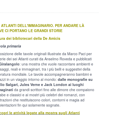
I ATLANTI DELL'IMMAGINARIO. PER ANDARE LÀ
VE CI PORTANO LE GRANDI STORIE
ura dei bibliotecari della De Amicis
ola primaria
osizione delle tavole originali illustrate da Marco Paci per
serie dei sei Atlanti curati da Anselmo Roveda e pubblicati
Giralangolo
: una mostra che vuole raccontare ambienti e
aggi, reali e immaginari, tra i più belli e suggestivi della
teratura mondiale. Le tavole accompagneranno bambini e
azzi in un viaggio intorno al mondo:
dalle monografie su
lio Salgari, Jules Verne e Jack London ai luoghi
aginati
da grandi scrittori fino alle dimore che compaiono
iabe e classici e ai mostri più celebri dei romanzi, con
strazioni che restituiscono colori, contorni e magia ad
ientazioni fin qui solamente sognate.
copri le attività legate alla mostra sugli Atlanti