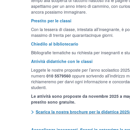
tempo alla scoperta di racconti nascosti tra le pagine 
aspettiamo per un anno intero di cammino, con curiosi
ancora possiamo immaginare.
Prestito per le classi
Con la tessera di classe, intestata all’insegnante, è poss
massimo di trenta per quarantacinque giorni.
Chiedilo al bibliotecario
Bibliografie tematiche su richiesta per insegnanti e stu
Attività didattiche con le classi
Leggete le nostre proposte per l’anno scolastico 202
numero
010 5579560
oppure scrivendo all’indirizzo m
richiameremo per darvi ogni informazione e concordare 
studenti.
Le attività sono proposte da novembre 2025 a maggi
prestito sono gratuite.
>
Scarica la nostra brochure per la didattica 2025
Accoglienza insegnanti. Scopri in anteprima la pr