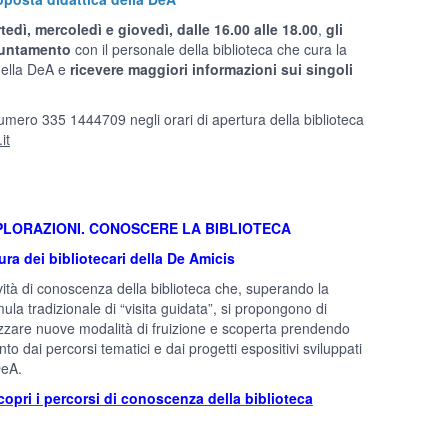
tedì, mercoledì e giovedì, dalle 16.00 alle 18.00
,
gli
puntamento
con il personale della biblioteca che cura la
della DeA e
ricevere maggiori informazioni sui singoli
umero 335 1444709 negli orari di apertura della biblioteca
it
PLORAZIONI. CONOSCERE LA BIBLIOTECA
ura dei bibliotecari della De Amicis
ività di conoscenza della biblioteca che, superando la
mula tradizionale di “visita guidata”, si propongono di
lizzare nuove modalità di fruizione e scoperta prendendo
to dai percorsi tematici e dai progetti espositivi sviluppati
DeA.
copri i percorsi di conoscenza della biblioteca