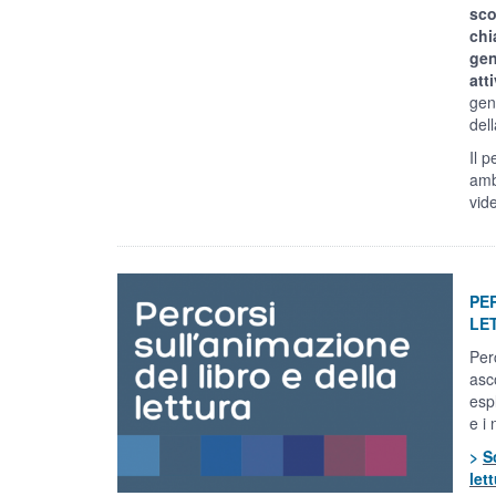
sco
chi
gen
att
gen
del
Il 
amb
vide
PE
LE
Per
asc
espl
e i 
>
S
let