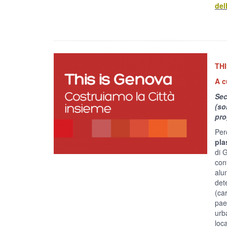
del
THI
A c
Sec
(so
pro
Per
pla
di 
con
alu
det
(car
pae
urb
loc