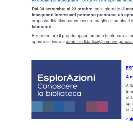
Dal 30 settembre al 23 ottobre
, nelle giornate di
mar
insegnanti interessati potranno prenotare un ap
proposta didattica per conoscere meglio gli ambienti 
laboratori
.
Per prenotare il proprio appuntamento telefonare al n
oppure scrivere a
deamicisdidattica@comune.genova.
ES
A c
Att
for
uti
spun
in 
>
S