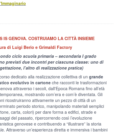
l'Immaginario
S IS GENOVA. COSTRUIAMO LA CITTÀ INSIEME
ura di Luigi Berio e Grimaldi Factory
ondo ciclo scuola primaria – secondaria I grado
no previsti due incontri per ciascuna classe: uno di
gettazione, l’altro di realizzazione pratica)
corso dedicato alla realizzazione collettiva di un
grande
stico evolutivo in cartone
che racconti le trasformazioni
Genova attraverso i secoli, dall'Epoca Romana fino all’età
temporanea, mostrando com’era e com’è diventata. Gli
nni ricostruiranno attivamente un pezzo di città di un
erminato periodo storico, manipolando materiali semplici
tone, carta, colori) per dare forma a edifici, strade e
saggi del passato, ripercorrendo così l’evoluzione
anistica genovese e contribuendo a “illustrare” la storia
ale. Attraverso un’esperienza diretta e immersiva i bambini