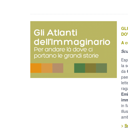
GL
DO
A c
Scu
Esp
la 
da
paes
let
rag
Emi
imm
in f
illu
amb
>
S