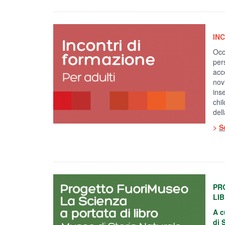
IN
Occ
pers
acc
nov
inse
chi
dell
>
S
PR
LI
A c
di 