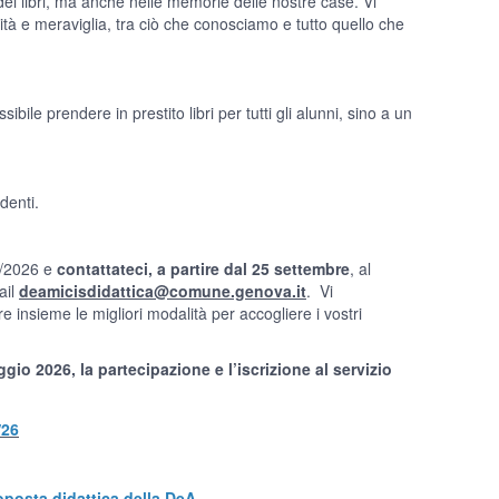
dei libri, ma anche nelle memorie delle nostre case. Vi
tà e meraviglia, tra ciò che conosciamo e tutto quello che
ibile prendere in prestito libri per tutti gli alunni, sino a un
denti.
5/2026 e
contattateci, a partire dal 25 settembre
, al
ail
deamicisdidattica@comune.genova.it
. Vi
insieme le migliori modalità per accogliere i vostri
o 2026, la partecipazione e l’iscrizione al servizio
/26
oposta didattica della DeA