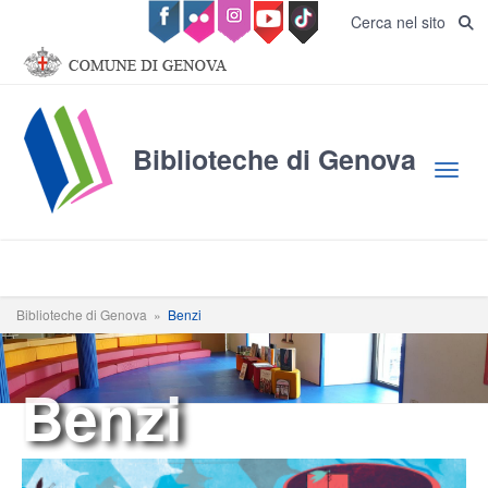
Salta al contenuto principale
Cerca nel sito
Biblioteche di Genova
Toggl
Biblioteche di Genova
»
Benzi
Benzi