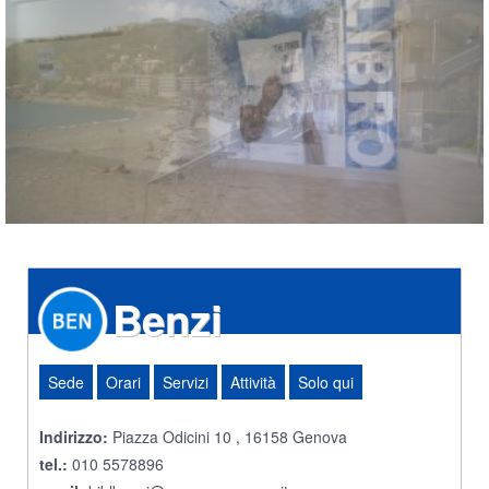
Benzi
Sede
Orari
Servizi
Attività
Solo qui
Indirizzo:
Piazza Odicini 10 , 16158 Genova
tel.:
010 5578896