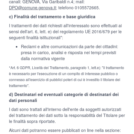
canali: GENOVA, Via Garibaldi n.4; mail:
DPO@comune.genova.it
; telefono 0105572665.
c) Finalità del trattamento e base giuridica
I trattamenti dei dati richiesti all'interessato sono effettuati ai
sensi dell'art. 6, lett. e) del regolamento UE 2016/679 per le
seguenti finalità istituzionali*:
Reclami e altre comunicazioni da parte dei cittadini:
presa in carico, analisi e risposta nei tempi previsti
dalla normativa vigente
*Art. 6 GDPR, Liceità del Trattamento, paragrafo 1, lett.e): "il trattamento
è necessario per l'esecuzione di un compito di interesse pubblico o
connesso all'esercizio di pubblici poteri di cui è investito il titolare del
trattamento".
d) Destinatari ed eventuali categorie di destinatari dei
dati personali
I dati sono trattati all'interno dell'ente da soggetti autorizzati
del trattamento dei dati sotto la responsabilità del Titolare per
le finalità sopra riportate.
Alcuni dati potranno essere pubblicati on line nella sezione: