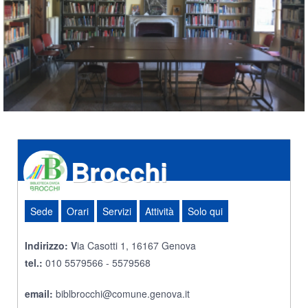
Brocchi
Sede
Orari
Servizi
Attività
Solo qui
Indirizzo:
V
ia Casotti 1, 16167 Genova
tel.:
010 5579566 - 5579568
email:
biblbrocchi@comune.genova.it