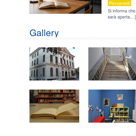
Piersantelli
Si informa che,
sarà aperta...
Gallery