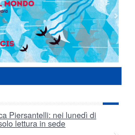
ca Piersantelli: nei lunedì di
to
olo lettura in sede