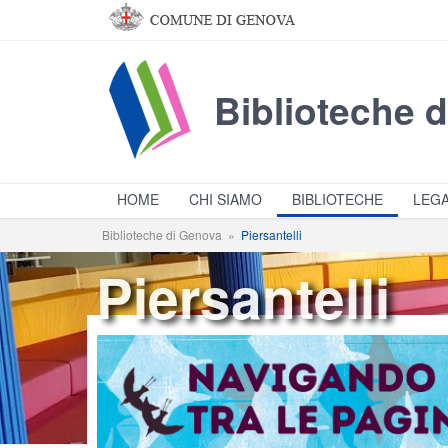
Salta al contenuto principale
Biblioteche 
HOME
CHI SIAMO
BIBLIOTECHE
LEGA
Biblioteche di Genova
»
Piersantelli
Piersantelli