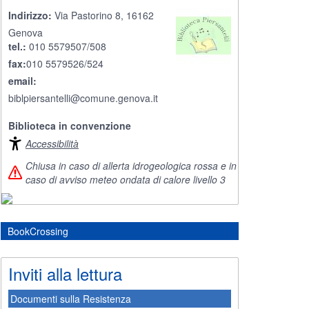
Indirizzo:
Via Pastorino 8, 16162
Genova
tel.:
010 5579507/508
fax:
010 5579526/524
email:
biblpiersantelli@comune.genova.it
Biblioteca in convenzione
Accessibilità
Chiusa in caso di allerta idrogeologica rossa e in
caso di avviso meteo ondata di calore livello 3
BookCrossing
Inviti alla lettura
Documenti sulla Resistenza