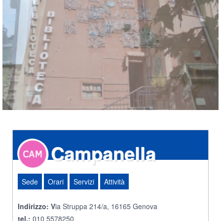
Campanella
Sede
Orari
Servizi
Attività
Indirizzo: V
ia Struppa 214/a, 16165 Genova
tel.:
010 5578250