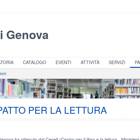
di Genova
TORIA
CATALOGO
EVENTI
ATTIVITÀ
SERVIZI
PA
ioni
 - PATTO PER LA LETTURA
nova ha ottenuto dal Cepell (Centro per il libro e la lettura - Ministero de