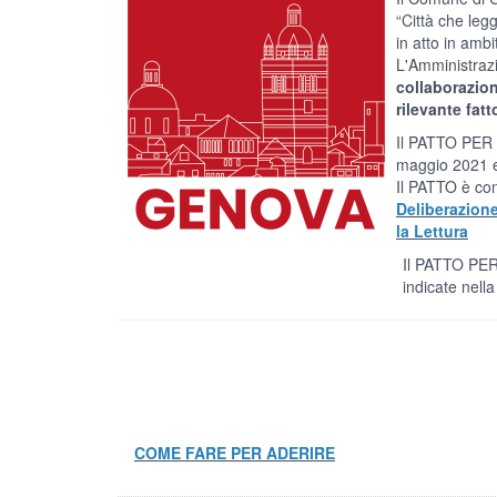
“Città che legg
in atto in ambi
L'Amministraz
collaborazion
rilevante fat
Il PATTO PER L
maggio 2021 ed
Il PATTO è con
Deliberazion
la Lettura
Il PATTO PER LA LETTURA di GENOVA riman
indicate nella sezione so
COME FARE PER ADERIRE