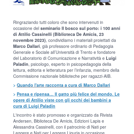
Ringraziando tutti coloro che sono intervenuti in
occasione del
seminario Il bosco sul porto: i 100 anni
di Attilio Cassinelli (Biblioteca De Amicis, 23
novembre 2023)
, condividiamo i materiali proiettati da
Marco Dallari
, già professore ordinario di Pedagogia
Generale e Sociale all’Università di Trento e fondatore
del Laboratorio di Comunicazione e Narratività e
Luigi
Paladin
, psicologo, esperto in psicopedagogia della
lettura, editoria e letteratura per l’infanzia, membro della
Commissione nazionale biblioteche per ragazzi-AIB.
>
Quando l'arte racconta a cura di Marco Dallari
>
Pensa e ripensa… Il gatto più felice del mondo. Le
opere di Attilio viste con gli occhi dei bambini a
cura di Luigi Paladin
L'incontro è stato promosso e organizzato da Rivista
Andersen, Biblioteca De Amicis, Edizioni Lapis e
Alessandra Cassinelli, con il patrocinio di Nati per
Leggere e Nati per Leggere Liguria in occasione