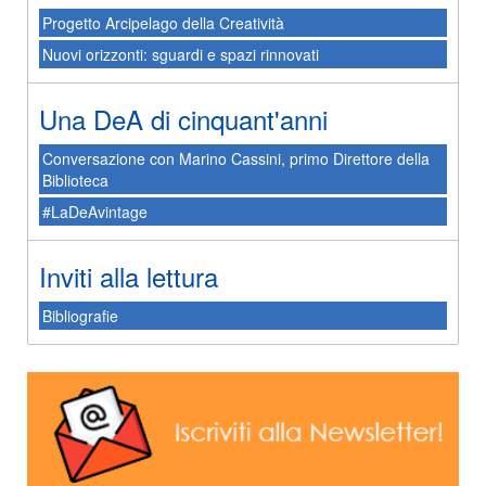
Progetto Arcipelago della Creatività
Nuovi orizzonti: sguardi e spazi rinnovati
Una DeA di cinquant'anni
Conversazione con Marino Cassini, primo Direttore della
Biblioteca
#LaDeAvintage
Inviti alla lettura
Bibliografie