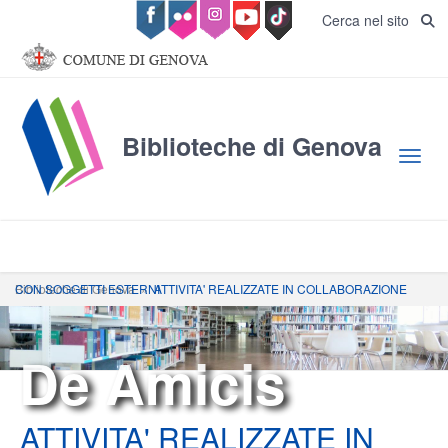
Salta al contenuto principale
Cerca nel sito
Biblioteche di Genova
Toggl
Biblioteche di Genova
ATTIVITA' REALIZZATE IN COLLABORAZIONE CON SOGGETTI ESTERNI
»
De Amicis
ATTIVITA' REALIZZATE IN