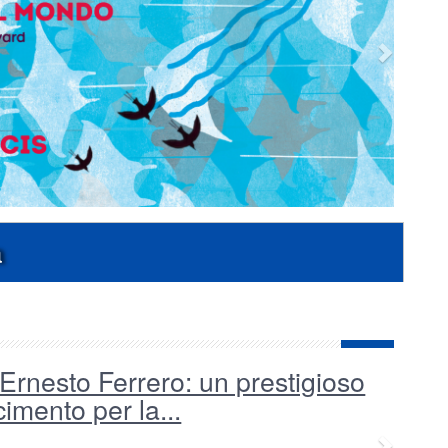
a
Ernesto Ferrero: un prestigioso
to
imento per la...