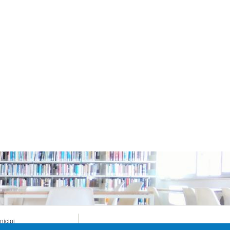
nicipi
sei di Genova