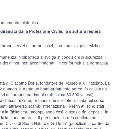
puntamento telefonico
diramata dalla Protezione Civile, la struttura resterà
 i propri servizi e i propri spazi, ma non svolge servizio di
nenza in biblioteca si svolga in condizioni di sicurezza, il
ia dei minori non accompagnati, in conformità alla normativa
ivata di Giacomo Doria, fondatore del Museo a lui intitolato. La
942 quando, durante un bombardamento aereo, fu colpita da
erzi del proprio patrimonio (all'incirca 30.500 volumi).
 di ricostruzione; l’espansione si è intensificata nel corso
menti attraverso scambi internazionali. Nel 1991 sono stati
e alla Biblioteca, raddoppiando così lo spazio dei depositi. In
della storia naturale. Il patrimonio librario continua ad
o Civico di Storia Naturale G. Doria" (pubblicati a partire dal