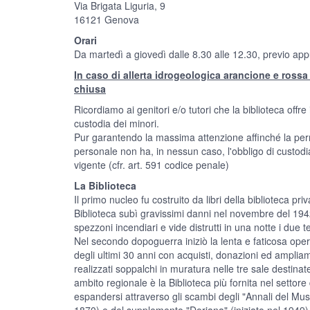
Via Brigata Liguria, 9
16121 Genova
Orari
Da martedì a giovedì dalle 8.30 alle 12.30, previo ap
In caso di allerta idrogeologica arancione e rossa 
chiusa
Ricordiamo ai genitori e/o tutori che la biblioteca offre
custodia dei minori.
Pur garantendo la massima attenzione affinché la perma
personale non ha, in nessun caso, l'obbligo di custod
vigente (cfr. art. 591 codice penale)
La Biblioteca
Il primo nucleo fu costruito da libri della biblioteca pr
Biblioteca subì gravissimi danni nel novembre del 1
spezzoni incendiari e vide distrutti in una notte i due t
Nel secondo dopoguerra iniziò la lenta e faticosa opera
degli ultimi 30 anni con acquisti, donazioni ed amplia
realizzati soppalchi in muratura nelle tre sale destinat
ambito regionale è la Biblioteca più fornita nel settore 
espandersi attraverso gli scambi degli "Annali del Muse