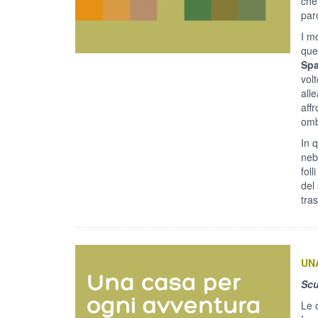
che
par
I m
ques
Spa
vol
all
aff
omb
In 
nebb
foll
del
tra
UN
Scu
Le 