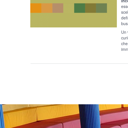
inc
ess
scel
def
bus
Un v
cur
che 
imm