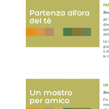
PA
Scu
All
dire
spe
abit
Un’
gran
e di
le 
UN
Scu
Fin
mos