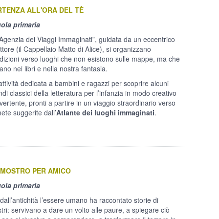
RTENZA ALL'ORA DEL T
È
ola primaria
’”Agenzia dei Viaggi Immaginati”, guidata da un eccentrico
ttore (il Cappellaio Matto di Alice), si organizzano
dizioni verso luoghi che non esistono sulle mappe, ma che
ano nei libri e nella nostra fantasia.
attività dedicata a bambini e ragazzi per scoprire alcuni
di classici della letteratura per l’infanzia in modo creativo
vertente, pronti a partire in un viaggio straordinario verso
mete suggerite dall’
Atlante dei luoghi immaginati
.
 MOSTRO PER AMICO
ola primaria
 dall’antichità l’essere umano ha raccontato storie di
tri: servivano a dare un volto alle paure, a spiegare ciò