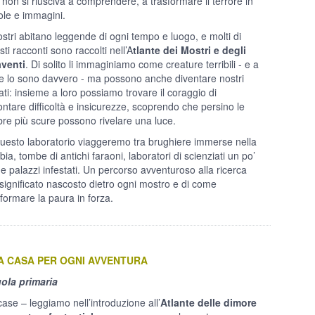
 non si riusciva a comprendere, a trasformare il terrore in
ole e immagini.
ostri abitano leggende di ogni tempo e luogo, e molti di
ti racconti sono raccolti nell’A
tlante dei Mostri e degli
venti
. Di solito li immaginiamo come creature terribili - e a
te lo sono davvero - ma possono anche diventare nostri
eati: insieme a loro possiamo trovare il coraggio di
rontare difficoltà e insicurezze, scoprendo che persino le
re più scure possono rivelare una luce.
questo laboratorio viaggeremo tra brughiere immerse nella
ia, tombe di antichi faraoni, laboratori di scienziati un po’
i e palazzi infestati. Un percorso avventuroso alla ricerca
 significato nascosto dietro ogni mostro e di come
sformare la paura in forza.
A CASA PER OGNI AVVENTURA
ola primaria
case – leggiamo nell’introduzione all’
Atlante delle dimore