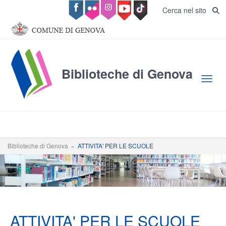
Salta al contenuto principale
Cerca nel sito
Biblioteche di Genova
Toggl
Biblioteche di Genova
»
ATTIVITA' PER LE SCUOLE
ATTIVITA' PER LE SCUOLE