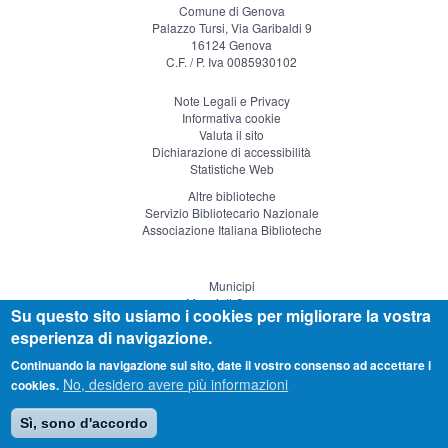
Comune di Genova
Palazzo Tursi, Via Garibaldi 9
16124 Genova
C.F. / P. Iva 0085930102
Note Legali e Privacy
Informativa cookie
Valuta il sito
Dichiarazione di accessibilità
Statistiche Web
Altre biblioteche
Servizio Bibliotecario Nazionale
Associazione Italiana Biblioteche
Municipi
Musei di Genova
Su questo sito usiamo i cookies per migliorare la vostra
Genova Teatro
esperienza di navigazione.
Visitgenoa
Continuando la navigazione sul sito, date il vostro consenso ad accettare i
No, desidero avere più informazioni
cookies.
Sì, sono d'accordo