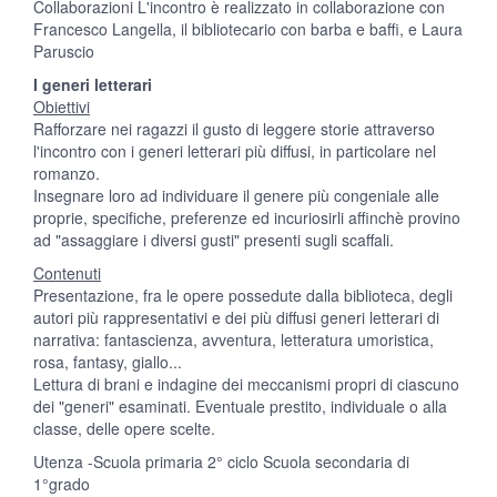
Collaborazioni L'incontro è realizzato in collaborazione con
Francesco Langella, il bibliotecario con barba e baffi, e Laura
Paruscio
I generi letterari
Obiettivi
Rafforzare nei ragazzi il gusto di leggere storie attraverso
l'incontro con i generi letterari più diffusi, in particolare nel
romanzo.
Insegnare loro ad individuare il genere più congeniale alle
proprie, specifiche, preferenze ed incuriosirli affinchè provino
ad "assaggiare i diversi gusti" presenti sugli scaffali.
Contenuti
Presentazione, fra le opere possedute dalla biblioteca, degli
autori più rappresentativi e dei più diffusi generi letterari di
narrativa: fantascienza, avventura, letteratura umoristica,
rosa, fantasy, giallo...
Lettura di brani e indagine dei meccanismi propri di ciascuno
dei "generi" esaminati. Eventuale prestito, individuale o alla
classe, delle opere scelte.
Utenza -Scuola primaria 2° ciclo Scuola secondaria di
1°grado