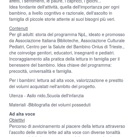
affetti, i sentimenti, le paure, i capricci, i giochi...
Idea fondante dell'attività, quella dell'importanza per ogni
bambino, a livello cognitivo e razionale, dell'ascolto in
famiglia di piccole storie attente ai suoi bisogni più veri.
Contenuti
Per gli adulti: storia del programma NpL, ideato e promosso
da Associazione Italiana Biblioteche, Associazione Culturale
Pediatri, Centro per la Salute del Bambino Onlus di Trieste.,
che coinvolge genitori, educatori, insegnanti e pediatri.
Incoraggiamento alla pratica della lettura in famiglia per il
benessere del bambino. Idea chiave del programma:
precocità, universalità e famiglia.
Per i bambini: lettura ad alta voce, valorizzazione e prestito
dei volumi acquistati nell'ambito del progetto.
Utenza - Asilo nido,Scuola dell'infanzia
Materiali -Bibliografia dei volumi posseduti
Ad alta voce
Obiettivi
Percorso di avvicinamento al piacere della lettura attraverso
l’ascolto delle storie lette ad alta voce con diverse tonalità