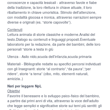
conoscenze e capacità lessicali - attraverso favole e fiabe
della tradizione, la loro rilettura in chiave attuale, il loro
ribaltamento in chiave umoristica. Stimolo dell’attenzione,
con modalità giocosa e ironica, attraverso narrazioni sempre
diverse e originali (es. “storie capovolte”).
Contenuti
Lettura animata di storie classiche e moderne.Analisi del
testo.Dialogo su contenuti e linguaggi proposti.Eventuale
laboratorio per la redazione, da parte dei bambini, delle loro
personali “storie a testa in giù
Utenza - Asilo nido,scuola dell’infanzia,scuola primaria
Materiali - Bibliografie redatte su specifici percorsi individuati
con gli Insegnanti: storie “al contrario”,“da paura”,“per
ridere”, storie “a tema” (cibo, mito, elementi naturali,
amicizia..)
Nati per leggere NpL
Obiettivi
Favorire il benessere e lo sviluppo psico-fisico del bambino,
a partire dai primi anni di vita, attraverso la voce dell'adulto
che legge semplici e significative storie sui temi più sentiti: gli