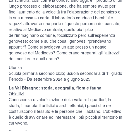
La scrittura, così come la conosciamo oggi, è il prodotto di un
lungo processo di elaborazione, che ha sempre avuto per
fine l'aumento della velocità fra l'elaborazione del pensiero e
la sua messa su carta. Il laboratorio conduce i bambini e
ragazzi attraverso una parte di questo percorso del passato,
relativo al Medioevo centrale, quello più tipico
dell'immaginario comune, focalizzato però sull'esperienza
genovese: come e su che cosa i genovesi "prendevano
appunti"? Come si svolgeva un atto presso un notaio
genovese del Medioevo? Come erano preparati gli "attrezzi"
del mestiere e quali erano?
Utenza -
Scuola primaria secondo ciclo; Scuola secondaria di 1° grado
Periodo - Da settembre 2024 a giugno 2025
La Val Bisagno: storia, geografia, flora e fauna
Obiettivi
Conoscenza e valorizzazione della vallata: i quartieri, la
storia, i manufatti artistici e architettonici, i paesi che ne
costituiscono il tessuto e le persone che li abitano. L'obiettivo
è quello di avvicinare ed interessare i più piccoli al territorio in
cui vivono.