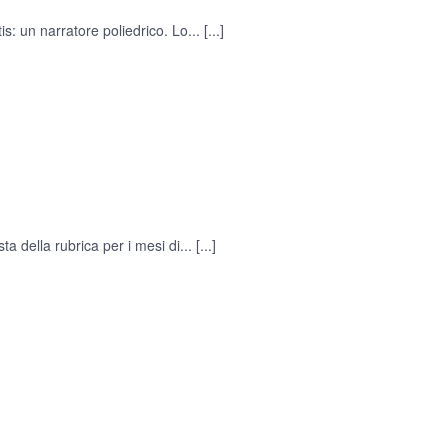
: un narratore poliedrico. Lo...
[...]
a della rubrica per i mesi di...
[...]