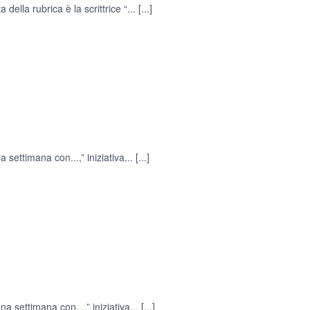
della rubrica è la scrittrice “...
[...]
 settimana con...,” iniziativa...
[...]
 settimana con...,” iniziativa...
[...]