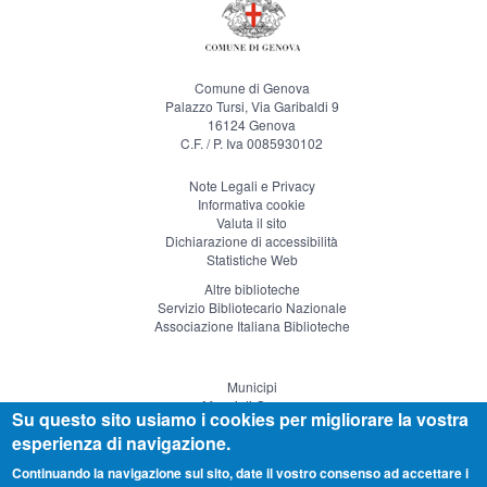
Comune di Genova
Palazzo Tursi, Via Garibaldi 9
16124 Genova
C.F. / P. Iva 0085930102
Note Legali e Privacy
Informativa cookie
Valuta il sito
Dichiarazione di accessibilità
Statistiche Web
Altre biblioteche
Servizio Bibliotecario Nazionale
Associazione Italiana Biblioteche
Municipi
Musei di Genova
Su questo sito usiamo i cookies per migliorare la vostra
Genova Teatro
esperienza di navigazione.
Visitgenoa
Continuando la navigazione sul sito, date il vostro consenso ad accettare i