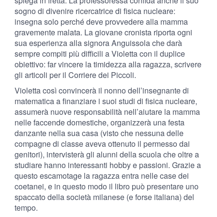
spiega in fretta. La professoressa confida anche il suo
sogno di divenire ricercatrice di fisica nucleare:
insegna solo perché deve provvedere alla mamma
gravemente malata. La giovane cronista riporta ogni
sua esperienza alla signora Anguissola che darà
sempre compiti più difficili a Violetta con il duplice
obiettivo: far vincere la timidezza alla ragazza, scrivere
gli articoli per il Corriere dei Piccoli.
Violetta così convincerà il nonno dell’insegnante di
matematica a finanziare i suoi studi di fisica nucleare,
assumerà nuove responsabilità nell’aiutare la mamma
nelle faccende domestiche, organizzerà una festa
danzante nella sua casa (visto che nessuna delle
compagne di classe aveva ottenuto il permesso dai
genitori), intervisterà gli alunni della scuola che oltre a
studiare hanno interessanti hobby e passioni. Grazie a
questo escamotage la ragazza entra nelle case dei
coetanei, e in questo modo il libro può presentare uno
spaccato della società milanese (e forse italiana) del
tempo.