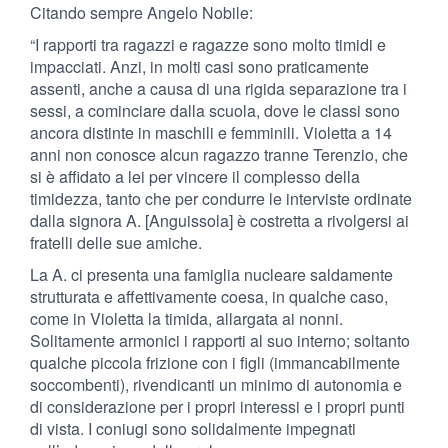
Citando sempre Angelo Nobile:
“I rapporti tra ragazzi e ragazze sono molto timidi e
impacciati. Anzi, in molti casi sono praticamente
assenti, anche a causa di una rigida separazione tra i
sessi, a cominciare dalla scuola, dove le classi sono
ancora distinte in maschili e femminili. Violetta a 14
anni non conosce alcun ragazzo tranne Terenzio, che
si è affidato a lei per vincere il complesso della
timidezza, tanto che per condurre le interviste ordinate
dalla signora A. [Anguissola] è costretta a rivolgersi ai
fratelli delle sue amiche.
La A. ci presenta una famiglia nucleare saldamente
strutturata e affettivamente coesa, in qualche caso,
come in Violetta la timida, allargata ai nonni.
Solitamente armonici i rapporti al suo interno; soltanto
qualche piccola frizione con i figli (immancabilmente
soccombenti), rivendicanti un minimo di autonomia e
di considerazione per i propri interessi e i propri punti
di vista. I coniugi sono solidalmente impegnati