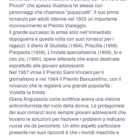
Piccoli" che spesso illustrava lei stessa con
personaggi che chiamava "pupazzetti". Il suo primo
romanzo per adulti ottenne nel 1933 un importante
riconoscimento al Premio Viareggio.
Il grande successo le arrise solo nell’immediato
dopoguerra e questa volta con suoi romanzi per i
ragazzi: Il diario di Giulietta (1954), Priscilla (1958)
Pierpaola (1959), L'inviata specialissima (1959), Io e
mio zio, (1960), opere letterarie che erano destinate
soprattutto alle giovani adolescenti.
Nel 1957 vinse il Premio Saint-Vincent per il
giornalismo e nel 1964 il Premio Bancarellino, con il
romanzo che le regalerà una grande popolarità :
Violetta la timida
Giana Anguissola come scrittrice aveva una visione
anticonformista del ruolo della donna. Le protagoniste
dei suoi romanzi sono sempre giovani adolescenti che
trovano le soluzioni per risolvere i problemi o indicano
nuove vie da percorrere. Un altro aspetto particolare
presente nei suoi racconti è che i mondi maschile e