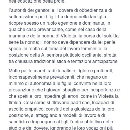
nell’educazione della prole.
l’autorità dei genitori e il dovere di obbedienza e di
sottomissione per i figli. La donna nella famiglia
ricopre spesso un ruolo egemone e dominante, in
qualche caso prevaricante, come nel caso della
mamma e della nonna di Violetta: la borsa dei soldi la
tiene la nonna; il nonno deve dipendere da lei per le
spese. In realtà sul tema del lavoro femminile, la
posizione della A. sembra piuttosto oscillante, stretta
tra chiusura tradizionalistica e tentazioni anticipatorie
Molte poi le madri tradizionaliste, rigide e proibenti,
inconsapevolmente prevaricanti, che negano un
minimo di autonomia alle figlie, convinte nella loro
presunzione che i giovani sbaglino per inesperienza e
che spetti a loro impedire gli errori, come in Violetta la
timida. Così come si ritrovano padri che, incapaci di
ascolto empatico, convinti della giustezza della loro
posizione, si atteggiano a modelli di lavoro e di
sacrificio e impongono ai figli l’unico obiettivo dello
studio e del dovere, ignorando le loro vocazioni più