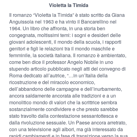
Violetta la Timida
Il romanzo “Violetta la Timida” è stato scritto da Giana
Anguissola nel 1963 e ha vinto il Bancarellino nel
1964. Un libro che affronta, in una storia ben
congegnata, moltissimi temi: i sogni e desideri delle
giovani adolescenti, il mondo della scuola, i rapporti
genitori e figli le relazioni tra il mondo maschile e
femminile, la società italiana. Il romanzo è ambientato,
come ben dice il professor Angelo Nobile in uno
stupendo articolo pubblicato negli atti del convegno di
Roma dedicato all’autrice, “…in un’Italia della
ricostruzione e del miracolo economico,
dell’abbandono delle campagne e dell’inurbamento,
ancora saldamente ancorata alle tradizioni e a un
monolitico mondo di valori che la scrittrice sembra
sostanzialmente condividere e che presto sarebbe
stato travolto dalla contestazione sessantottesca e
dalla rivoluzione sessuale. Un Paese ancora arretrato,
con una televisione agli albori, ma già interessato da
rapidi cambiamenti e in fase di transizione verso la sua