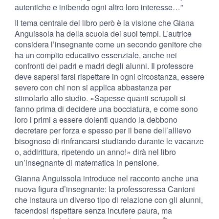
autentiche e inibendo ogni altro loro interesse…”
Il tema centrale del libro però è la visione che Giana
Anguissola ha della scuola dei suoi tempi. L’autrice
considera l’insegnante come un secondo genitore che
ha un compito educativo essenziale, anche nei
confronti dei padri e madri degli alunni. Il professore
deve sapersi farsi rispettare in ogni circostanza, essere
severo con chi non si applica abbastanza per
stimolarlo allo studio. «Sapesse quanti scrupoli si
fanno prima di decidere una bocciatura, e come sono
loro i primi a essere dolenti quando la debbono
decretare per forza e spesso per il bene dell’allievo
bisognoso di rinfrancarsi studiando durante le vacanze
o, addirittura, ripetendo un anno!» dirà nel libro
un’insegnante di matematica in pensione.
Gianna Anguissola introduce nel racconto anche una
nuova figura d’insegnante: la professoressa Cantoni
che instaura un diverso tipo di relazione con gli alunni,
facendosi rispettare senza incutere paura, ma