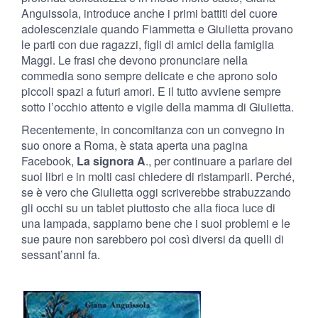
Anguissola, introduce anche i primi battiti del cuore
adolescenziale quando Fiammetta e Giulietta provano
le parti con due ragazzi, figli di amici della famiglia
Maggi. Le frasi che devono pronunciare nella
commedia sono sempre delicate e che aprono solo
piccoli spazi a futuri amori. E il tutto avviene sempre
sotto l’occhio attento e vigile della mamma di Giulietta.
Recentemente, in concomitanza con un convegno in
suo onore a Roma, è stata aperta una pagina
Facebook,
La signora A
., per continuare a parlare dei
suoi libri e in molti casi chiedere di ristamparli. Perché,
se è vero che Giulietta oggi scriverebbe strabuzzando
gli occhi su un tablet piuttosto che alla fioca luce di
una lampada, sappiamo bene che i suoi problemi e le
sue paure non sarebbero poi così diversi da quelli di
sessant’anni fa.