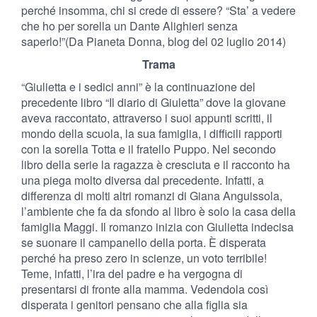
perché insomma, chi si crede di essere? “Sta’ a vedere
che ho per sorella un Dante Alighieri senza
saperlo!”(Da Pianeta Donna, blog del 02 luglio 2014)
Trama
“Giulietta e i sedici anni” è la continuazione del
precedente libro “Il diario di Giuletta” dove la giovane
aveva raccontato, attraverso i suoi appunti scritti, il
mondo della scuola, la sua famiglia, i difficili rapporti
con la sorella Totta e il fratello Puppo. Nel secondo
libro della serie la ragazza è cresciuta e il racconto ha
una piega molto diversa dal precedente. Infatti, a
differenza di molti altri romanzi di Giana Anguissola,
l’ambiente che fa da sfondo al libro è solo la casa della
famiglia Maggi. Il romanzo inizia con Giulietta indecisa
se suonare il campanello della porta. È disperata
perché ha preso zero in scienze, un voto terribile!
Teme, infatti, l’ira del padre e ha vergogna di
presentarsi di fronte alla mamma. Vedendola così
disperata i genitori pensano che alla figlia sia