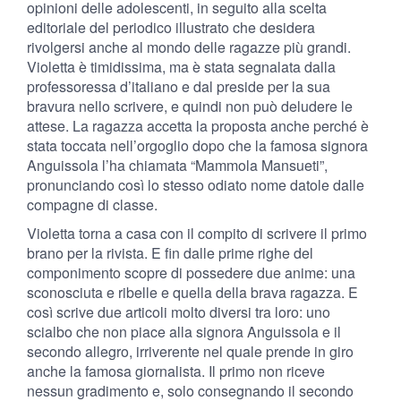
opinioni delle adolescenti, in seguito alla scelta
editoriale del periodico illustrato che desidera
rivolgersi anche al mondo delle ragazze più grandi.
Violetta è timidissima, ma è stata segnalata dalla
professoressa d’italiano e dal preside per la sua
bravura nello scrivere, e quindi non può deludere le
attese. La ragazza accetta la proposta anche perché è
stata toccata nell’orgoglio dopo che la famosa signora
Anguissola l’ha chiamata “Mammola Mansueti”,
pronunciando così lo stesso odiato nome datole dalle
compagne di classe.
Violetta torna a casa con il compito di scrivere il primo
brano per la rivista. E fin dalle prime righe del
componimento scopre di possedere due anime: una
sconosciuta e ribelle e quella della brava ragazza. E
così scrive due articoli molto diversi tra loro: uno
scialbo che non piace alla signora Anguissola e il
secondo allegro, irriverente nel quale prende in giro
anche la famosa giornalista. Il primo non riceve
nessun gradimento e, solo consegnando il secondo