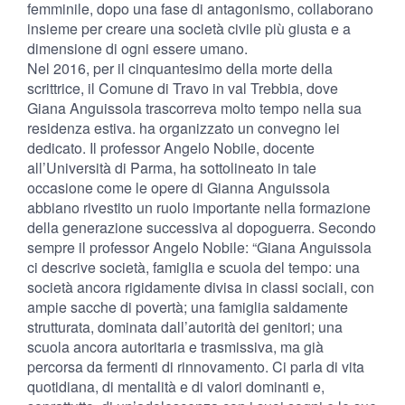
femminile, dopo una fase di antagonismo, collaborano
insieme per creare una società civile più giusta e a
dimensione di ogni essere umano.
Nel 2016, per il cinquantesimo della morte della
scrittrice, il Comune di Travo in val Trebbia, dove
Giana Anguissola trascorreva molto tempo nella sua
residenza estiva. ha organizzato un convegno lei
dedicato. Il professor Angelo Nobile, docente
all’Università di Parma, ha sottolineato in tale
occasione come le opere di Gianna Anguissola
abbiano rivestito un ruolo importante nella formazione
della generazione successiva al dopoguerra. Secondo
sempre il professor Angelo Nobile: “Giana Anguissola
ci descrive società, famiglia e scuola del tempo: una
società ancora rigidamente divisa in classi sociali, con
ampie sacche di povertà; una famiglia saldamente
strutturata, dominata dall’autorità dei genitori; una
scuola ancora autoritaria e trasmissiva, ma già
percorsa da fermenti di rinnovamento. Ci parla di vita
quotidiana, di mentalità e di valori dominanti e,