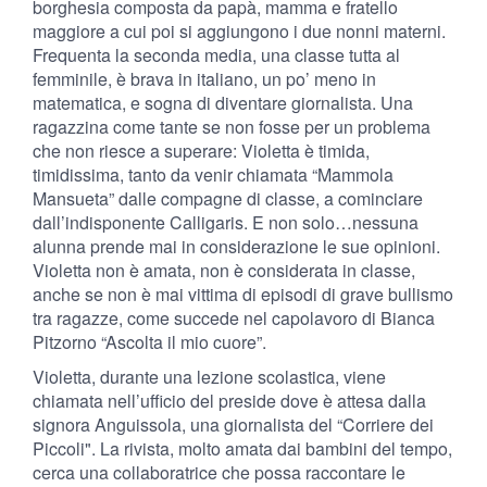
borghesia composta da papà, mamma e fratello
maggiore a cui poi si aggiungono i due nonni materni.
Frequenta la seconda media, una classe tutta al
femminile, è brava in italiano, un po’ meno in
matematica, e sogna di diventare giornalista. Una
ragazzina come tante se non fosse per un problema
che non riesce a superare: Violetta è timida,
timidissima, tanto da venir chiamata “Mammola
Mansueta” dalle compagne di classe, a cominciare
dall’indisponente Calligaris. E non solo…nessuna
alunna prende mai in considerazione le sue opinioni.
Violetta non è amata, non è considerata in classe,
anche se non è mai vittima di episodi di grave bullismo
tra ragazze, come succede nel capolavoro di Bianca
Pitzorno “Ascolta il mio cuore”.
Violetta, durante una lezione scolastica, viene
chiamata nell’ufficio del preside dove è attesa dalla
signora Anguissola, una giornalista del “Corriere dei
Piccoli". La rivista, molto amata dai bambini del tempo,
cerca una collaboratrice che possa raccontare le