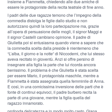
insieme a Fiammetta, chiedendo alle due amiche di
essere le protagoniste della recita teatrale di fine anno.
I padri delle due ragazze temono che l’impegno della
commedia distolga le figlie dallo studio e non
autorizzano quindi la loro partecipazione ma, grazie
all’opera di persuasione delle mogli, il signor Maggi e
il signor Castelli cambiano opinione. Il padre di
Giulietta poi si entusiasma quando viene a sapere che
la commedia scelta dalla preside è nientemeno che
“L’alba, il giorno e la notte” di Niccodemi, che lui stesso
aveva recitato in gioventù. Anzi si offre persino di
insegnare alla figlia la parte che lui ricorda ancora
benissimo. Il problema è che Giulietta è stata scelta
per essere Mario, il protagonista maschile, mentre a
Fiammetta è stata assegnata quella femminile di Anna.
E così, in una comicissima inversione delle parti che è
fonte di continui equivoci, il padre burbero recita la
parte di una giovane, mentre la figlia quella del
ragazzo innamorato.
profonda delicatezza e in modo molto casto, Giana