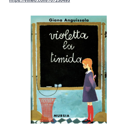
https://vimeo.com/707230495