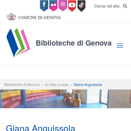
Salta al contenuto principale
Cerca nel sito
Biblioteche di Genova
Toggl
Biblioteche di Genova
»
Io resto a casa
»
Giana Anguissola
Giana Anguissola