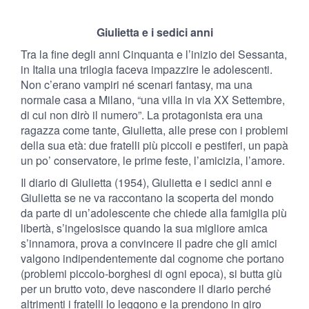
Giulietta e i sedici anni
Tra la fine degli anni Cinquanta e l’inizio dei Sessanta,
in Italia una trilogia faceva impazzire le adolescenti.
Non c’erano vampiri né scenari fantasy, ma una
normale casa a Milano, “una villa in via XX Settembre,
di cui non dirò il numero”. La protagonista era una
ragazza come tante, Giulietta, alle prese con i problemi
della sua età: due fratelli più piccoli e pestiferi, un papà
un po’ conservatore, le prime feste, l’amicizia, l’amore.
Il diario di Giulietta (1954), Giulietta e i sedici anni e
Giulietta se ne va raccontano la scoperta del mondo
da parte di un’adolescente che chiede alla famiglia più
libertà, s’ingelosisce quando la sua migliore amica
s’innamora, prova a convincere il padre che gli amici
valgono indipendentemente dal cognome che portano
(problemi piccolo-borghesi di ogni epoca), si butta giù
per un brutto voto, deve nascondere il diario perché
altrimenti i fratelli lo leggono e la prendono in giro