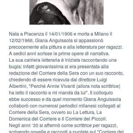
Nata a Piacenza il 14/01/1906 e morta a Milano il
12/02/1966, Giana Anguissola si appassionò
precocemente alla pittura e alla letteratura per ragazzi.
A sedici anni scrisse le prime opere di narrativa.
La sua carriera letteraria è iniziata raccontando una
bugia: infatti giovanissima si era presentata alla
redazione del Corriere della Sera con un suo racconto,
chiedendo di essere ricevuta dal direttore Luigi
Albertini, "Perché Annie Vivanti (allora nota scrittrice)
ha letto il racconto e mi manda da lui". Il colloquio
ebbe successo e da quel momento Giana Anguissola
collaborò con numerosi periodici milanesi collegati al
Corriere della Sera, ovvero su La Lettura, La
Domenica del Corriere e Il Corriere dei Piccoli.
Negli anni ‘30 si affermò come scrittrice per ragazzi,
scrivendo novelle e racconti a puntate sul "Corriere dei