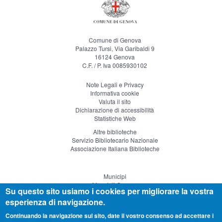
Comune di Genova
Palazzo Tursi, Via Garibaldi 9
16124 Genova
C.F. / P. Iva 0085930102
Note Legali e Privacy
Informativa cookie
Valuta il sito
Dichiarazione di accessibilità
Statistiche Web
Altre biblioteche
Servizio Bibliotecario Nazionale
Associazione Italiana Biblioteche
Municipi
Musei di Genova
Su questo sito usiamo i cookies per migliorare la vostra
Genova Teatro
esperienza di navigazione.
Visitgenoa
Continuando la navigazione sul sito, date il vostro consenso ad accettare i