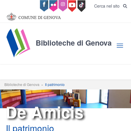
Salta al contenuto principale
Cerca nel sito
Biblioteche di Genova
Toggl
Biblioteche di Genova
»
Il patrimonio
De Amicis
Il patrimonio