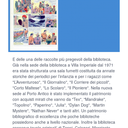
E delle una delle raccolte più pregevoli della biblioteca.
Già nella sede della biblioteca a Villa Imperiale dal 1971
era stata strutturata una sala fumetti costituita da annate
storiche dei periodici per l’infanzia e per i ragazzi come
"L’Avventuroso", "Il Giornalino", "Il Corriere dei piccoli",
"Corto Maltese", "Lo Scolaro", "Il Pioniere". Nella nuova
sede al Porto Antico è stato implementato il patrimonio
con acquisti mirati che vanno da "Tex", "Mandrake",
"Topolino", "Paperino", "Julia", "Dylan Dog", "Martin
Mystere", "Nathan Never" e tanti altri. Un patrimonio
bibliografico di eccellenza che poche biblioteche
possiedono anche a livello nazionale. Inoltre la biblioteca
conserva tavole originali’ di Toppi, Calegari, Marciante,