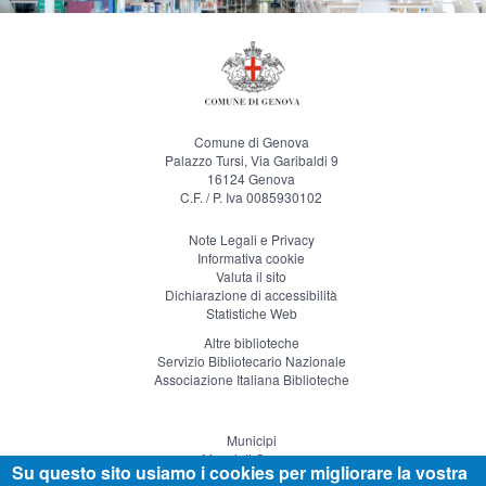
Comune di Genova
Palazzo Tursi, Via Garibaldi 9
16124 Genova
C.F. / P. Iva 0085930102
Note Legali e Privacy
Informativa cookie
Valuta il sito
Dichiarazione di accessibilità
Statistiche Web
Altre biblioteche
Servizio Bibliotecario Nazionale
Associazione Italiana Biblioteche
Municipi
Musei di Genova
Su questo sito usiamo i cookies per migliorare la vostra
Genova Teatro