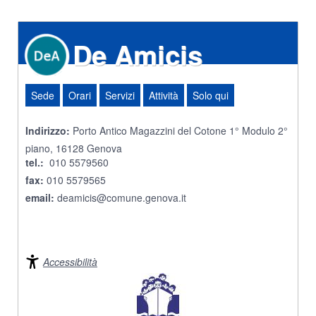
De Amicis
Sede
Orari
Servizi
Attività
Solo qui
Indirizzo:
Porto Antico Magazzini del Cotone 1° Modulo 2°
piano, 16128 Genova
tel.:
010 5579560
fax:
010 5579565
email:
deamicis@comune.genova.it
Accessibilità