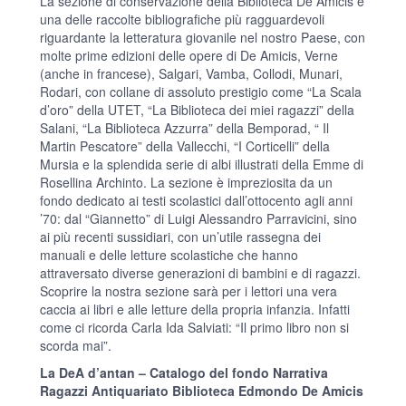
La sezione di conservazione della Biblioteca De Amicis è
una delle raccolte bibliografiche più ragguardevoli
riguardante la letteratura giovanile nel nostro Paese, con
molte prime edizioni delle opere di De Amicis, Verne
(anche in francese), Salgari, Vamba, Collodi, Munari,
Rodari, con collane di assoluto prestigio come “La Scala
d’oro” della UTET, “La Biblioteca dei miei ragazzi” della
Salani, “La Biblioteca Azzurra” della Bemporad, “ Il
Martin Pescatore” della Vallecchi, “I Corticelli” della
Mursia e la splendida serie di albi illustrati della Emme di
Rosellina Archinto. La sezione è impreziosita da un
fondo dedicato ai testi scolastici dall’ottocento agli anni
’70: dal “Giannetto” di Luigi Alessandro Parravicini, sino
ai più recenti sussidiari, con un’utile rassegna dei
manuali e delle letture scolastiche che hanno
attraversato diverse generazioni di bambini e di ragazzi.
Scoprire la nostra sezione sarà per i lettori una vera
caccia ai libri e alle letture della propria infanzia. Infatti
come ci ricorda Carla Ida Salviati: “Il primo libro non si
scorda mai”.
La DeA d’antan – Catalogo del fondo Narrativa
Ragazzi Antiquariato Biblioteca Edmondo De Amicis