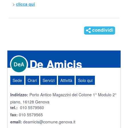
>
clicca qui
De Amicis
Sede
Orari
Servizi
Attività
Solo qui
Indirizzo:
Porto Antico Magazzini del Cotone 1° Modulo 2°
piano, 16128 Genova
tel.:
010 5579560
fax:
010 5579565
email:
deamicis@comune.genova.it