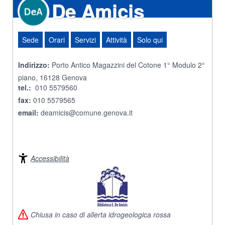
De Amicis
Sede
Orari
Servizi
Attività
Solo qui
Indirizzo:
Porto Antico Magazzini del Cotone 1° Modulo 2°
piano, 16128 Genova
tel.:
010 5579560
fax:
010 5579565
email:
deamicis@comune.genova.it
Accessibilità
Chiusa in caso di allerta idrogeologica rossa