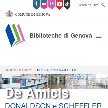
Salta al contenuto principale
Cerca nel sito
Biblioteche di Genova
Toggl
Biblioteche di Genova
»
DONALDSON e SCHEFFLER
De Amicis
DONALDSON e SCHEFFLER