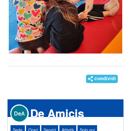
De Amicis
Sede
Orari
Servizi
Attività
Solo qui