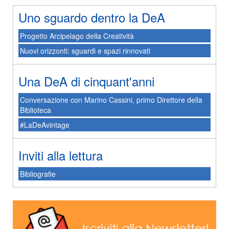
Uno sguardo dentro la DeA
Progetto Arcipelago della Creatività
Nuovi orizzonti: sguardi e spazi rinnovati
Una DeA di cinquant'anni
Conversazione con Marino Cassini, primo Direttore della
Biblioteca
#LaDeAvintage
Inviti alla lettura
Bibliografie