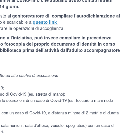
itivi al Covid-19 o che abbiano avuto contatti stretti *
14 giorni.
esto al
genitore/tutore di compilare l’autodichiarazione ai
o è scaricabile a
questo link
zare le operazioni di accoglienza.
no all'iniziativa, può invece compilare in precedenza
o fotocopia del proprio documento d'identità in corso
 biblioteca prima dell'attività dall'adulto accompagnatore
tatto ad alto rischio di esposizione
19;
so di Covid-19 (es. stretta di mano);
n le secrezioni di un caso di Covid-19 (es.
toccare a mani nude
a) con un caso di Covid-19, a distanza
minore di 2 metri e di durata
sala riunioni, sala d’attesa, veicolo,
spogliatoio) con un caso di
ri.