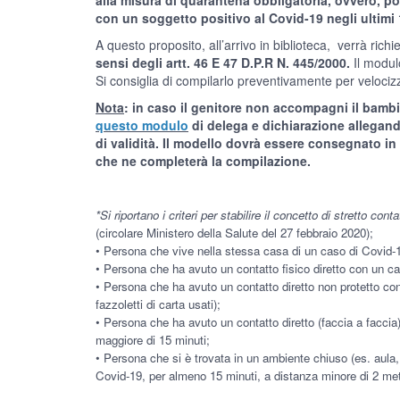
alla misura di quarantena obbligatoria, ovvero, pos
con un soggetto positivo al Covid-19 negli ultimi 
A questo proposito, all’arrivo in biblioteca, verrà richi
sensi degli artt. 46 E 47 D.P.R N. 445/2000.
Il modul
Si consiglia di compilarlo preventivamente per velociz
Nota
: in caso il genitore non accompagni il bambi
questo modulo
di delega e dichiarazione allegand
di validità. Il modello dovrà essere consegnato in
che ne completerà la compilazione.
*Si riportano i criteri per stabilire il concetto di stretto con
(circolare Ministero della Salute del 27 febbraio 2020);
• Persona che vive nella stessa casa di un caso di Covid-
• Persona che ha avuto un contatto fisico diretto con un ca
• Persona che ha avuto un contatto diretto non protetto co
fazzoletti di carta usati);
• Persona che ha avuto un contatto diretto (faccia a facci
maggiore di 15 minuti;
• Persona che si è trovata in un ambiente chiuso (es. aula, 
Covid-19, per almeno 15 minuti, a distanza minore di 2 met