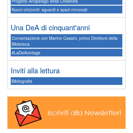
Progetto Arcipelago della Creatività
Nuovi orizzonti: sguardi e spazi rinnovati
Una DeA di cinquant'anni
Conversazione con Marino Cassini, primo Direttore della
Biblioteca
#LaDeAvintage
Inviti alla lettura
Bibliografie