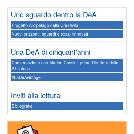
Uno sguardo dentro la DeA
Progetto Arcipelago della Creatività
Nuovi orizzonti: sguardi e spazi rinnovati
Una DeA di cinquant'anni
Conversazione con Marino Cassini, primo Direttore della
Biblioteca
#LaDeAvintage
Inviti alla lettura
Bibliografie