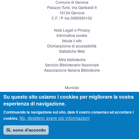
Comune di Genova
Palazzo Tursi, Via Garibaldi 9
16124 Genova
C.F. / P. Iva 0085930102
Note Legali e Privacy
Informativa cookie
Valuta il sito
Dichiarazione di accessibilità
Statistiche Web
Altre biblioteche
Servizio Bibliotecario Nazionale
Associazione Italiana Biblioteche
Municipi
Musei di Genova
Su questo sito usiamo i cookies per migliorare la vostra
Genova Teatro
esperienza di navigazione.
Visitgenoa
Continuando la navigazione sul sito, date il vostro consenso ad accettare i
No, desidero avere più informazioni
cookies.
Sì, sono d'accordo