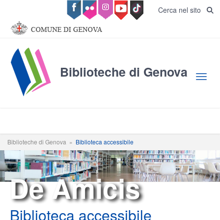
Salta al contenuto principale
Cerca nel sito
Biblioteche di Genova
Toggl
Biblioteche di Genova
»
Biblioteca accessibile
De Amicis
Biblioteca accessibile