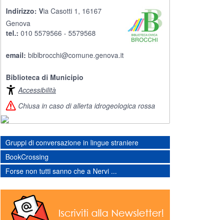
Indirizzo:
V
ia Casotti 1, 16167
Genova
tel.:
010 5579566 - 5579568
email:
biblbrocchi@comune.genova.it
Biblioteca di Municipio
Accessibilità
Chiusa in caso di allerta idrogeologica rossa
Gruppi di conversazione in lingue straniere
BookCrossing
Forse non tutti sanno che a Nervi ...