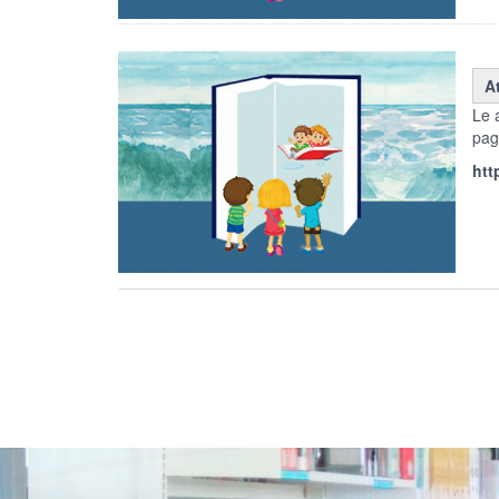
At
Le a
pag
htt