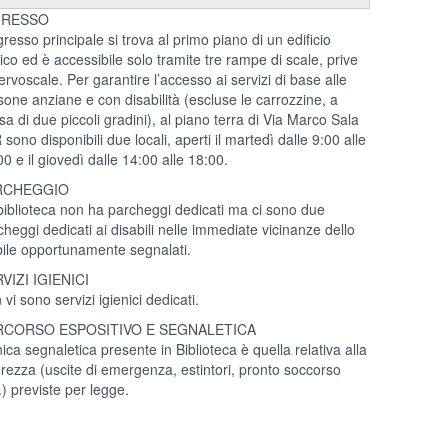
GRESSO
gresso principale si trova al primo piano di un edificio
rico ed è accessibile solo tramite tre rampe di scale, prive
ervoscale. Per garantire l’accesso ai servizi di base alle
sone anziane e con disabilità (escluse le carrozzine, a
sa di due piccoli gradini), al piano terra di Via Marco Sala
sono disponibili due locali, aperti il martedì dalle 9:00 alle
0 e il giovedì dalle 14:00 alle 18:00.
RCHEGGIO
biblioteca non ha parcheggi dedicati ma ci sono due
cheggi dedicati ai disabili nelle immediate vicinanze dello
bile opportunamente segnalati.
VIZI IGIENICI
vi sono servizi igienici dedicati.
RCORSO ESPOSITIVO E SEGNALETICA
ica segnaletica presente in Biblioteca è quella relativa alla
urezza (uscite di emergenza, estintori, pronto soccorso
.) previste per legge.