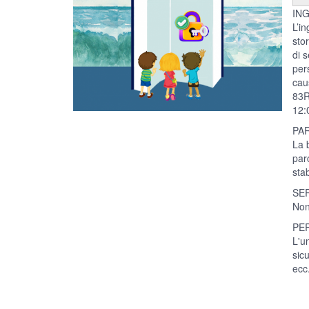
IN
L’in
sto
di s
per
cau
83R 
12:0
PA
La 
par
sta
SER
Non 
PE
L'un
sic
ecc