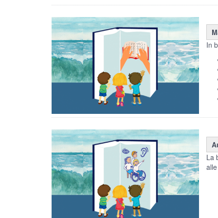
M
In b
Au
La 
alle