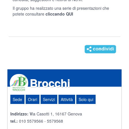
Il gruppo ha realizzato una serie di presentazioni che
potete consultare
cliccando QUI
Brocchi
Sede
Orari
Servizi
Attività
Solo qui
Indirizzo:
V
ia Casotti 1, 16167 Genova
tel.:
010 5579566 - 5579568