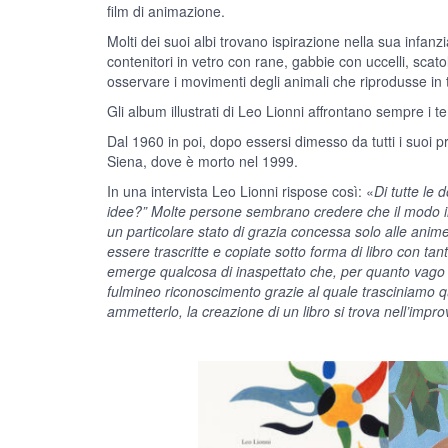
film di animazione.
Molti dei suoi albi trovano ispirazione nella sua infan
contenitori in vetro con rane, gabbie con uccelli, scat
osservare i movimenti degli animali che riprodusse in ta
Gli album illustrati di Leo Lionni affrontano sempre i tem
Dal 1960 in poi, dopo essersi dimesso da tutti i suoi pr
Siena, dove è morto nel 1999.
In una intervista Leo Lionni rispose così: «
Di tutte le
idee?” Molte persone sembrano credere che il modo in 
un particolare stato di grazia concessa solo alle anime
essere trascritte e copiate sotto forma di libro con tant
emerge qualcosa di inaspettato che, per quanto vago po
fulmineo riconoscimento grazie al quale trasciniamo que
ammetterlo, la creazione di un libro si trova nell’impro