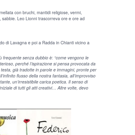
mellata con bruchi, mantidi religiose, vermi,
i, sabbie. Leo Lionni trascorreva ore e ore ad
nardo di Lavagna e poi a Radda in Chianti vicino a
 più frequente senza dubbio è: “come vengono le
terioso, perché l’ispirazione si pensa provocata da
testa, già tradotte in parole e immagini, pronte per
’infinito flusso della nostra fantasia, all’improvviso
e, un’irresistibile carica poetica. Il senso di
le di tutti gli atti creativi… Altre volte, devo