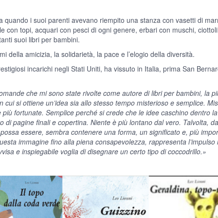
zia quando i suoi parenti avevano riempito una stanza con vasetti di mar
ole con topi, acquari con pesci di ogni genere, erbari con muschi, ciottol
nti suoi libri per bambini.
i della amicizia, la solidarietà, la pace e l’elogio della diversità.
estigiosi incarichi negli Stati Uniti, ha vissuto in Italia, prima San Ber
 domande che mi sono state rivolte come autore di libri per bambini, la
cui si ottiene un’idea sia allo stesso tempo misterioso e semplice. Mis
 più fortunate. Semplice perché si crede che le idee caschino dentro la 
o di pagine finali e copertina. Niente è più lontano dal vero. Talvolta, dall
ssa essere, sembra contenere una forma, un significato e, più important
sta immagine fino alla piena consapevolezza, rappresenta l’impulso inizia
vvisa e inspiegabile voglia di disegnare un certo tipo di coccodrillo.»