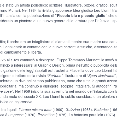
tato un artista poliedrico: scrittore, illustratore, pittore, grafico, scu
no Munari. Nel 1984 la rivista giapponese Idea giudicò Leo Lionni tra i
l’infanzia con la pubblicazione di
“Piccolo blu e piccolo giallo”
che d
derato un pioniere di un nuovo genere di letteratura per l’infanzia., s
ita; il padre era un intagliatore di diamanti mentre sua madre una cantant
o Lionni entrò in contatto con le nuove correnti artistiche, diventando 
i di cambiamento e libertà.
925 al 1929 cominciò a dipingere. Filippo Tommaso Marinetti lo invitò n
nciò a interessarsi al Graphic Design, prima nell’ufficio pubblicità del
mulgazione delle leggi razziali esi trasferì a Filadelfia dove Leo Lionni i
signer, direttore della rivista
“Fortune”,
illustratore di “
Sport Illustrated”
iderato un divo nel campo pubblicitario, tanto che tutte le grandi aziend
blicitaria, ma continuò a dipingere, scolpire, ritagliare. Si autodefinì “
u
ve cose
”. Nel 1959 iniziò la sua avventura nel mondo dell’infanzia con l
conda metà del secolo XX. Leo Lionni fu subito considerato un pioniere d
istica ed espressiva.
tra i quali:
Il bruco misura tutto
(1960),
Guizzino
(1963).
Federico
(19
ce è un pesce
(1970),
Pezzettino
(1975), La botanica parallela (1976). Da