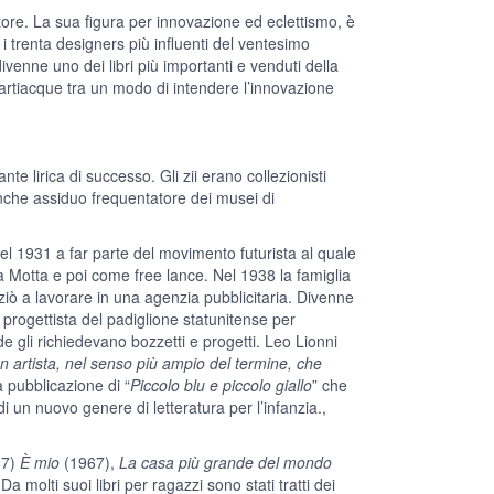
ltore. La sua figura per innovazione ed eclettismo, è
 trenta designers più influenti del ventesimo
ivenne uno dei libri più importanti e venduti della
partiacque tra un modo di intendere l’innovazione
e lirica di successo. Gli zii erano collezionisti
anche assiduo frequentatore dei musei di
el 1931 a far parte del movimento futurista al quale
la Motta e poi come free lance. Nel 1938 la famiglia
niziò a lavorare in una agenzia pubblicitaria. Divenne
, progettista del padiglione statunitense per
e gli richiedevano bozzetti e progetti. Leo Lionni
n artista, nel senso più ampio del termine, che
a pubblicazione di “
Piccolo blu e piccolo giallo
” che
i un nuovo genere di letteratura per l’infanzia.,
67)
È mio
(1967),
La casa più grande del mondo
 molti suoi libri per ragazzi sono stati tratti dei