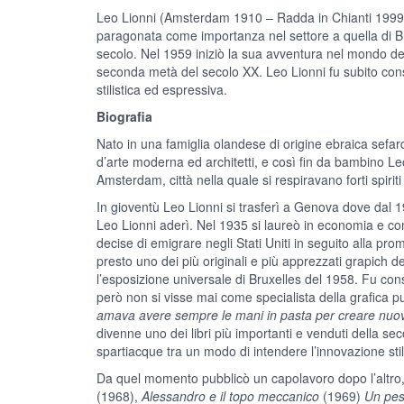
Leo Lionni (Amsterdam 1910 – Radda in Chianti 1999) è s
paragonata come importanza nel settore a quella di Bru
secolo. Nel 1959 iniziò la sua avventura nel mondo del
seconda metà del secolo XX. Leo Lionni fu subito consi
stilistica ed espressiva.
Biografia
Nato in una famiglia olandese di origine ebraica sefard
d’arte moderna ed architetti, e così fin da bambino Le
Amsterdam, città nella quale si respiravano forti spirit
In gioventù Leo Lionni si trasferì a Genova dove dal 1
Leo Lionni aderì. Nel 1935 si laureò in economia e comi
decise di emigrare negli Stati Uniti in seguito alla pro
presto uno dei più originali e più apprezzati grapich de
l’esposizione universale di Bruxelles del 1958. Fu cons
però non si visse mai come specialista della grafica pub
amava avere sempre le mani in pasta per creare nuo
divenne uno dei libri più importanti e venduti della se
spartiacque tra un modo di intendere l’innovazione stil
Da quel momento pubblicò un capolavoro dopo l’altro, 
(1968),
Alessandro e il topo meccanico
(1969)
Un pes