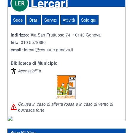
Lercari
Sede
Orari
Servizi
Attività
Solo qui
Indirizzo: V
ia San Fruttuoso 74, 16143 Genova
tel.:
010 5579880
email:
lercari@comune.genova.it
Biblioteca di Municipio
Accessibilità
Chiusa in caso di allerta rossa e in caso di vento di
burrasca forte
Baby Pit Stop