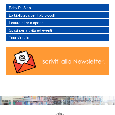
Baby Pit Stop
La biblioteca per i più piccoli
Lettura all'aria aperta
Spazi per attività ed eventi
Tour virtuale