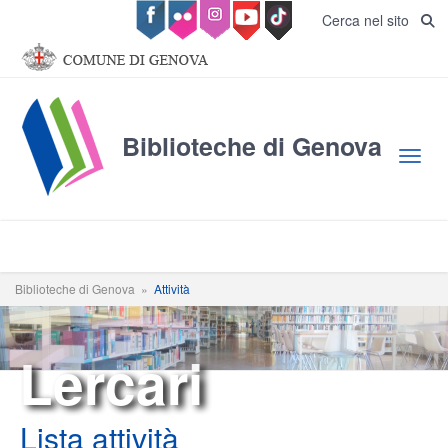
Salta al contenuto principale
Cerca nel sito
Biblioteche di Genova
Toggl
Biblioteche di Genova
»
Attività
Lercari
Lista attività