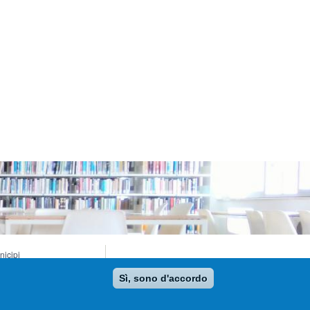
nicipi
sei di Genova
nova Teatro
Sì, sono d'accordo
sitgenoa