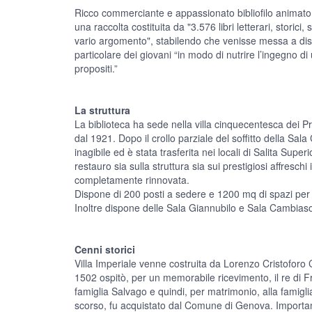
Ricco commerciante e appassionato bibliofilo animato
una raccolta costituita da "3.576 libri letterari, storici,
vario argomento", stabilendo che venisse messa a dispo
particolare dei giovani “in modo di nutrire l’ingegno di 
propositi.”
La struttura
La biblioteca ha sede nella villa cinquecentesca dei Pr
dal 1921. Dopo il crollo parziale del soffitto della Sa
inagibile ed è stata trasferita nei locali di Salita Supe
restauro sia sulla struttura sia sui prestigiosi affreschi
completamente rinnovata.
Dispone di 200 posti a sedere e 1200 mq di spazi per lo 
Inoltre dispone delle Sala Giannubilo e Sala Cambiaso,
Cenni storici
Villa Imperiale venne costruita da Lorenzo Cristoforo 
1502 ospitò, per un memorabile ricevimento, il re di Fr
famiglia Salvago e quindi, per matrimonio, alla famigli
scorso, fu acquistato dal Comune di Genova. Important