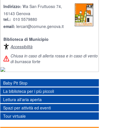
Indirizzo: V
ia San Fruttuoso 74,
16143 Genova
tel.:
010 5579880
email:
lercari@comune.genova.it
Biblioteca di Municipio
Accessibilità
Chiusa in caso di allerta rossa e in caso di vento
di burrasca forte
Baby Pit Stop
La biblioteca per i più piccoli
Lettura all'aria aperta
Spazi per attività ed eventi
Tour virtuale