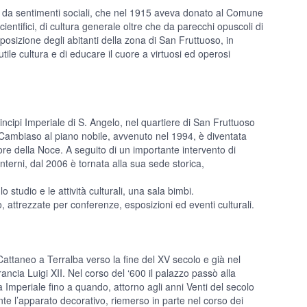
 da sentimenti sociali, che nel 1915 aveva donato al Comune
 scientifici, di cultura generale oltre che da parecchi opuscoli di
sizione degli abitanti della zona di San Fruttuoso, in
utile cultura e di educare il cuore a virtuosi ed operosi
incipi Imperiale di S. Angelo, nel quartiere di San Fruttuoso
la Cambiaso al piano nobile, avvenuto nel 1994, è diventata
riore della Noce. A seguito di un importante intervento di
 interni, dal 2006 è tornata alla sua sede storica,
studio e le attività culturali, una sala bimbi.
 attrezzate per conferenze, esposizioni ed eventi culturali.
Cattaneo a Terralba verso la fine del XV secolo e già nel
ancia Luigi XII. Nel corso del ‘600 il palazzo passò alla
a Imperiale fino a quando, attorno agli anni Venti del secolo
e l’apparato decorativo, riemerso in parte nel corso dei