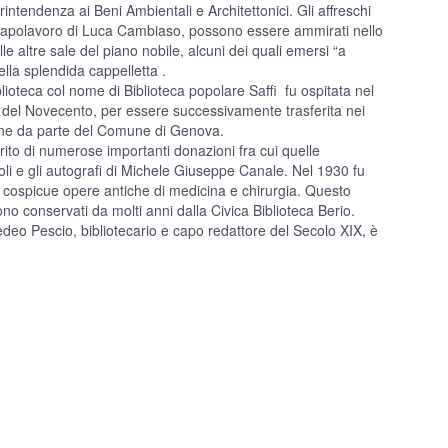
printendenza ai Beni Ambientali e Architettonici. Gli affreschi
e, capolavoro di Luca Cambiaso, possono essere ammirati nello
le altre sale del piano nobile, alcuni dei quali emersi “a
ella splendida cappelletta .
lioteca col nome di Biblioteca popolare Saffi fu ospitata nel
 del Novecento, per essere successivamente trasferita nei
zione da parte del Comune di Genova.
erito di numerose importanti donazioni fra cui quelle
uscoli e gli autografi di Michele Giuseppe Canale. Nel 1930 fu
3 cospicue opere antiche di medicina e chirurgia. Questo
ono conservati da molti anni dalla Civica Biblioteca Berio.
Amedeo Pescio, bibliotecario e capo redattore del Secolo XIX, è