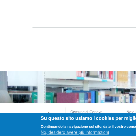
Comune di Genova
Note 
Palazzo Tursi, Via Garibaldi 9
Infor
Su questo sito usiamo i cookies per migli
16124 Genova
Valuta
Continuando la navigazione sul sito, date il vostro con
C.F. / P. Iva 0085930102
Dichi
No, desidero avere più informazioni
Stati