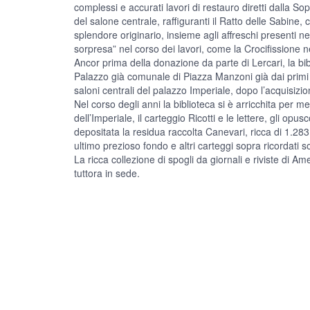
complessi e accurati lavori di restauro diretti dalla So
del salone centrale, raffiguranti il Ratto delle Sabin
splendore originario, insieme agli affreschi presenti nel
sorpresa” nel corso dei lavori, come la Crocifissione n
Ancor prima della donazione da parte di Lercari, la bib
Palazzo già comunale di Piazza Manzoni già dai primi
saloni centrali del palazzo Imperiale, dopo l’acquisi
Nel corso degli anni la biblioteca si è arricchita per m
dell’Imperiale, il carteggio Ricotti e le lettere, gli op
depositata la residua raccolta Canevari, ricca di 1.28
ultimo prezioso fondo e altri carteggi sopra ricordati s
La ricca collezione di spogli da giornali e riviste di 
tuttora in sede.