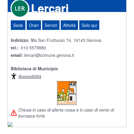
Lercari
Sede
Orari
Servizi
Attività
Solo qui
Indirizzo: V
ia San Fruttuoso 74, 16143 Genova
tel.:
010 5579880
email:
lercari@comune.genova.it
Biblioteca di Municipio
Accessibilità
Chiusa in caso di allerta rossa e in caso di vento di
burrasca forte