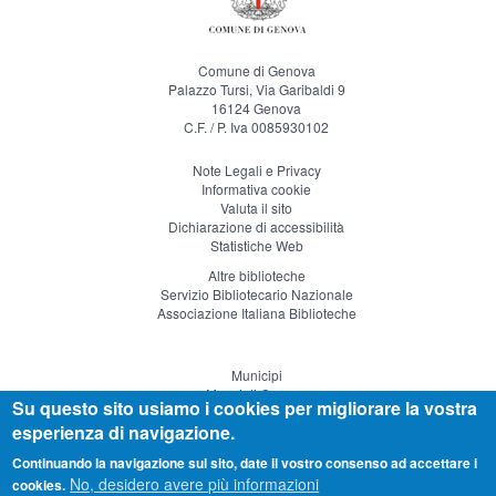
Comune di Genova
Palazzo Tursi, Via Garibaldi 9
16124 Genova
C.F. / P. Iva 0085930102
Note Legali e Privacy
Informativa cookie
Valuta il sito
Dichiarazione di accessibilità
Statistiche Web
Altre biblioteche
Servizio Bibliotecario Nazionale
Associazione Italiana Biblioteche
Municipi
Musei di Genova
Su questo sito usiamo i cookies per migliorare la vostra
Genova Teatro
esperienza di navigazione.
Visitgenoa
Continuando la navigazione sul sito, date il vostro consenso ad accettare i
No, desidero avere più informazioni
cookies.