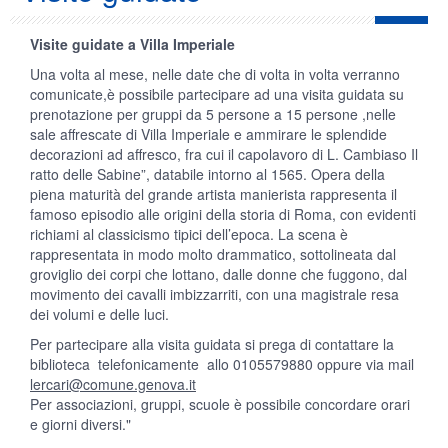
Visite guidate a Villa Imperiale
Una volta al mese, nelle date che di volta in volta verranno
comunicate,è possibile partecipare ad una visita guidata su
prenotazione per gruppi da 5 persone a 15 persone ,nelle
sale affrescate di Villa Imperiale e ammirare le splendide
decorazioni ad affresco, fra cui il capolavoro di L. Cambiaso Il
ratto delle Sabine”, databile intorno al 1565. Opera della
piena maturità del grande artista manierista rappresenta il
famoso episodio alle origini della storia di Roma, con evidenti
richiami al classicismo tipici dell’epoca. La scena è
rappresentata in modo molto drammatico, sottolineata dal
groviglio dei corpi che lottano, dalle donne che fuggono, dal
movimento dei cavalli imbizzarriti, con una magistrale resa
dei volumi e delle luci.
Per partecipare alla visita guidata si prega di contattare la
biblioteca telefonicamente allo 0105579880 oppure via mail
lercari@comune.genova.it
Per associazioni, gruppi, scuole è possibile concordare orari
e giorni diversi."