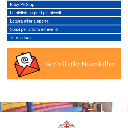
Baby Pit Stop
La biblioteca per i più piccoli
Lettura all'aria aperta
Spazi per attività ed eventi
Tour virtuale