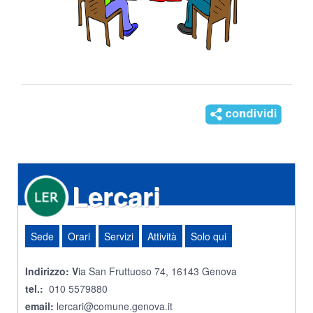
Lercari
Sede
Orari
Servizi
Attività
Solo qui
Indirizzo: V
ia San Fruttuoso 74, 16143 Genova
tel.:
010 5579880
email:
lercari@comune.genova.it