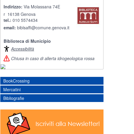
Indirizzo:
Via Molassana 74E
r 16138 Genova
tel.:
010 5574434
email:
biblsaffi@comune.genova.it
Biblioteca di Municipio
Accessibilità
Chiusa in caso di allerta idrogeologica rossa
BookCrossing
Mercatini
Bibliografie