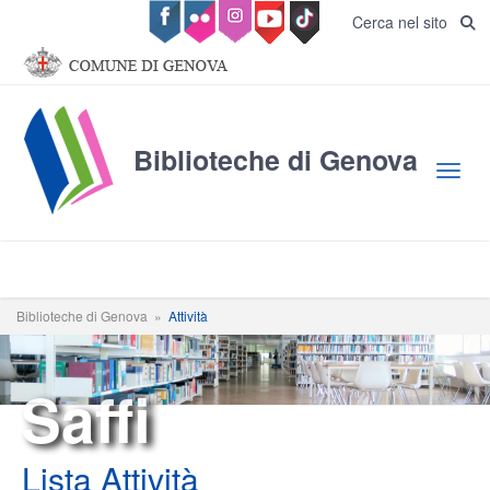
Salta al contenuto principale
Cerca nel sito
Biblioteche di Genova
Toggl
Biblioteche di Genova
»
Attività
Saffi
Lista Attività