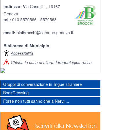
Indirizzo:
V
ia Casotti 1, 16167
Genova
tel.:
010 5579566 - 5579568
email:
biblbrocchi@comune.genova.it
Biblioteca di Municipio
Accessibilità
Chiusa in caso di allerta idrogeologica rossa
Gruppi di conversazione in lingue straniere
BookCrossing
Forse non tutti sanno che a Nervi ...