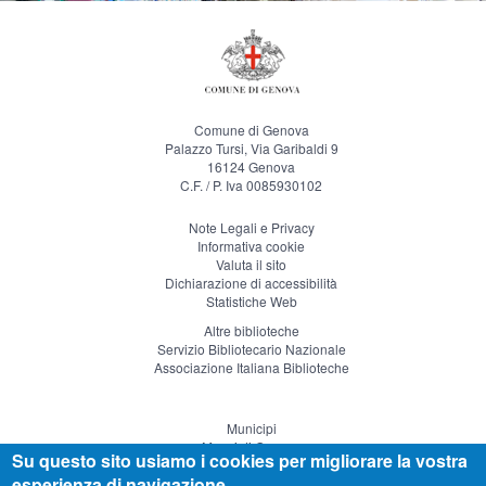
Comune di Genova
Palazzo Tursi, Via Garibaldi 9
16124 Genova
C.F. / P. Iva 0085930102
Note Legali e Privacy
Informativa cookie
Valuta il sito
Dichiarazione di accessibilità
Statistiche Web
Altre biblioteche
Servizio Bibliotecario Nazionale
Associazione Italiana Biblioteche
Municipi
Musei di Genova
Su questo sito usiamo i cookies per migliorare la vostra
Genova Teatro
esperienza di navigazione.
Visitgenoa