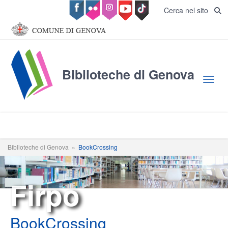
Salta al contenuto principale
Cerca nel sito
Biblioteche di Genova
Toggl
Biblioteche di Genova
»
BookCrossing
Firpo
BookCrossing