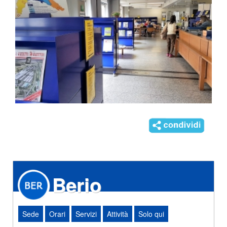
Berio
Sede
Orari
Servizi
Attività
Solo qui