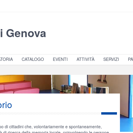
di Genova
TORIA
CATALOGO
EVENTI
ATTIVITÀ
SERVIZI
PA
orio
o di cittadini che, volontariamente e spontaneamente,
ità di ricerca della memoria locale, coinvolgendo le persone