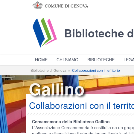
Salta al contenuto principale
Biblioteche 
HOME
CHI SIAMO
BIBLIOTECHE
LEGA
Biblioteche di Genova
»
Collaborazioni con il territorio
Gallino
Collaborazioni con il territ
Cercamemoria della Biblioteca Gallino
L'Associazione Cercamemoria è costituita da un grupp
mettono a disposizione il proprio tempo libero in attiv