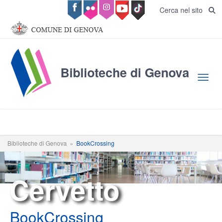
Salta al contenuto principale
Cerca nel sito
Biblioteche di Genova
Toggl
Biblioteche di Genova
»
BookCrossing
Cervetto
BookCrossing