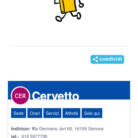
Cervetto
Sede
Orari
Servizi
Attività
Solo qui
Indirizzo: V
ia Germano Jori 60, 16159 Genova
tel.:
010 5577730