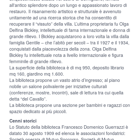
all'antico splendore dopo un lungo e appassionato lavoro di
restauro. Il risanamento artistico e strutturale è avvenuto
unitamente ad una ricerca storica che ha consentito di
recuperare il “vissuto” della villa. L’ultima proprietaria fu Olga
Delfina Bickley, intellettuale di fama internazionale e donna di
grande rilievo. I Bickley acquistarono a loro volta la villa dalla
famiglia Gentile – che l’abitò per secoli – tra il 1927 e il 1934,
conquistati dalla piacevolezza della zona. Olga Delfina
Bickley fu intellettuale nota a livello internazionale e figura
femminile di grande rilievo.
La superficie della biblioteca è di mq 950, deposito librario
mq 160, giardino mq 1.600.
La biblioteca propone un vasto atrio d’ingresso; al piano
nobile un salone polivalente per iniziative culturali
(conferenze, mostre, incontri), sale di lettura tra cui quella
detta “del Cavallo”.
La biblioteca propone una sezione per bambini e ragazzi con
spazio dedicato ai più piccoli.
Cenni storici
Lo Statuto della biblioteca Francesco Domenico Guerrazzi è
datato 30 agosto 1909 ed elenca le associazioni fondatrici:
Società operaia di Mutuo Soccorso, Società di Mutuo