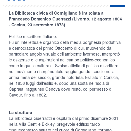
La Biblioteca civica di Cornigliano è intitolata a
Francesco Domenico Guerrazzi (Livorno, 12 agosto 1804
- Cecina, 23 settembre 1873).
Politico e scrittore italiano.
Fu un intellettuale organico della media borghesia produttiva
e democratica del primo Ottocento di cui, muovendo dal
particolare angolo visuale dell'ambiente livornese, interpretò
le esigenze e le aspirazioni nel campo politico-economico
come in quello culturale. Svolse attività di politico e scrittore
nel movimento risorgimentale raggiungendo, specie nella
prima metà del secolo, grande notorietà. Esiliato in Corsica,
nel 1856 fuggì dall'esilio e, dopo una sosta nell'isola di
Capraia, raggiunse Genova dove restò, col permesso d
Cavour, fino al 1862.
La struttura
La Biblioteca Guerrazzi è ospitata dal primo dicembre 2001
nella Villa Gentile Bickley, pregevole edificio tardo
cinquecentesco situato nel cuore di Cornigliano, tornato