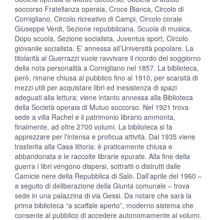
soccorso Fratellanza operaia, Croce Bianca, Circolo di
Cornigliano, Circolo ricreativo di Campi, Circolo corale
Giuseppe Verdi, Sezione repubblicana, Scuola di musica,
Dopo scuola, Sezione socialista, Juventus sport, Circolo
giovanile socialista. E’ annessa all’Università popolare. La
titolarità al Guerrazzi vuole ravvivare il ricordo del soggiorno
della nota personalità a Cornigliano nel 1857. La biblioteca,
però, rimane chiusa al pubblico fino al 1910, per scarsità di
mezzi utili per acquistare libri ed inesistenza di spazi
adeguati alla lettura; viene intanto annessa alla Biblioteca
della Società operaia di Mutuo soccorso. Nel 1921 trova
sede a villa Rachel e il patrimonio librario ammonta,
finalmente, ad oltre 2700 volumi. La biblioteca si fa
apprezzare per l’intensa e proficua attività. Dal 1935 viene
trasferita alla Casa littoria: è praticamente chiusa e
abbandonata e le raccolte librarie epurate. Alla fine della
guerra i libri vengono dispersi, sottratti o distrutti dalle
Camicie nere della Repubblica di Salò. Dall’aprile del 1960 –
a seguito di deliberazione della Giunta comunale – trova
sede in una palazzina di via Gessi. Da notare che sarà la
prima biblioteca “a scaffale aperto”, moderno sistema che
consente al pubblico di accedere autonomamente ai volumi.