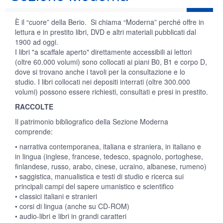
È il “cuore” della Berio. Si chiama “Moderna” perché offre in
lettura e in prestito libri, DVD e altri materiali pubblicati dal
1900 ad oggi.
I libri "a scaffale aperto" direttamente accessibili ai lettori
(oltre 60.000 volumi) sono collocati ai piani B0, B1 e corpo D,
dove si trovano anche i tavoli per la consultazione e lo
studio. I libri collocati nei depositi interrati (oltre 300.000
volumi) possono essere richiesti, consultati e presi in prestito.
RACCOLTE
Il patrimonio bibliografico della Sezione Moderna
comprende:
• narrativa contemporanea, italiana e straniera, in italiano e
in lingua (inglese, francese, tedesco, spagnolo, portoghese,
finlandese, russo, arabo, cinese, ucraino, albanese, rumeno)
• saggistica, manualistica e testi di studio e ricerca sui
principali campi del sapere umanistico e scientifico
• classici italiani e stranieri
• corsi di lingua (anche su CD-ROM)
• audio-libri e libri in grandi caratteri