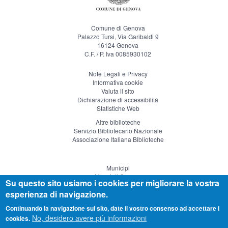
Comune di Genova
Palazzo Tursi, Via Garibaldi 9
16124 Genova
C.F. / P. Iva 0085930102
Note Legali e Privacy
Informativa cookie
Valuta il sito
Dichiarazione di accessibilità
Statistiche Web
Altre biblioteche
Servizio Bibliotecario Nazionale
Associazione Italiana Biblioteche
Municipi
Musei di Genova
Su questo sito usiamo i cookies per migliorare la vostra
Genova Teatro
esperienza di navigazione.
Visitgenoa
Continuando la navigazione sul sito, date il vostro consenso ad accettare i
No, desidero avere più informazioni
cookies.