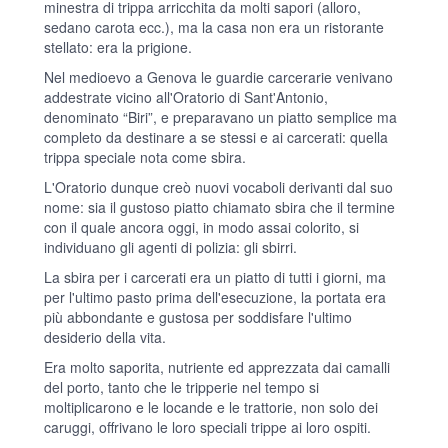
minestra di trippa arricchita da molti sapori (alloro,
sedano carota ecc.), ma la casa non era un ristorante
stellato: era la prigione.
Nel medioevo a Genova le guardie carcerarie venivano
addestrate vicino all'Oratorio di Sant'Antonio,
denominato “Biri”, e preparavano un piatto semplice ma
completo da destinare a se stessi e ai carcerati: quella
trippa speciale nota come sbira.
L'Oratorio dunque creò nuovi vocaboli derivanti dal suo
nome: sia il gustoso piatto chiamato sbira che il termine
con il quale ancora oggi, in modo assai colorito, si
individuano gli agenti di polizia: gli sbirri.
La sbira per i carcerati era un piatto di tutti i giorni, ma
per l'ultimo pasto prima dell'esecuzione, la portata era
più abbondante e gustosa per soddisfare l'ultimo
desiderio della vita.
Era molto saporita, nutriente ed apprezzata dai camalli
del porto, tanto che le tripperie nel tempo si
moltiplicarono e le locande e le trattorie, non solo dei
caruggi, offrivano le loro speciali trippe ai loro ospiti.