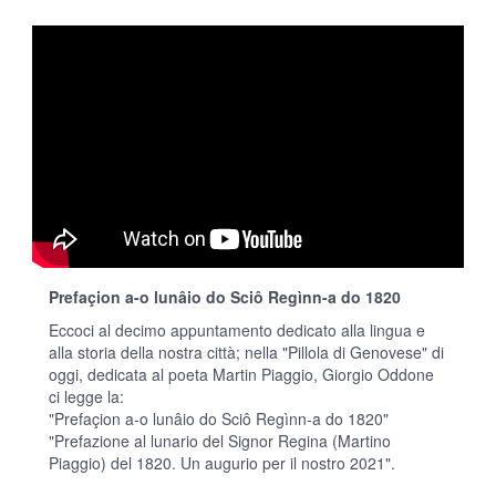
Prefaçion a-o lunâio do Sciô Regìnn-a do 1820
Eccoci al decimo appuntamento dedicato alla lingua e
alla storia della nostra città; nella "Pillola di Genovese" di
oggi, dedicata al poeta Martin Piaggio, Giorgio Oddone
ci legge la:
"Prefaçion a-o lunâio do Sciô Regìnn-a do 1820"
"Prefazione al lunario del Signor Regina (Martino
Piaggio) del 1820. Un augurio per il nostro 2021".