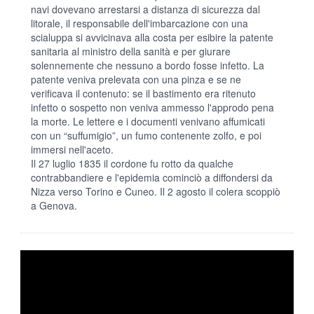
navi dovevano arrestarsi a distanza di sicurezza dal
litorale, il responsabile dell'imbarcazione con una
scialuppa si avvicinava alla costa per esibire la patente
sanitaria al ministro della sanità e per giurare
solennemente che nessuno a bordo fosse infetto. La
patente veniva prelevata con una pinza e se ne
verificava il contenuto: se il bastimento era ritenuto
infetto o sospetto non veniva ammesso l'approdo pena
la morte. Le lettere e i documenti venivano affumicati
con un “suffumigio”, un fumo contenente zolfo, e poi
immersi nell'aceto.
Il 27 luglio 1835 il cordone fu rotto da qualche
contrabbandiere e l'epidemia cominciò a diffondersi da
Nizza verso Torino e Cuneo. Il 2 agosto il colera scoppiò
a Genova.