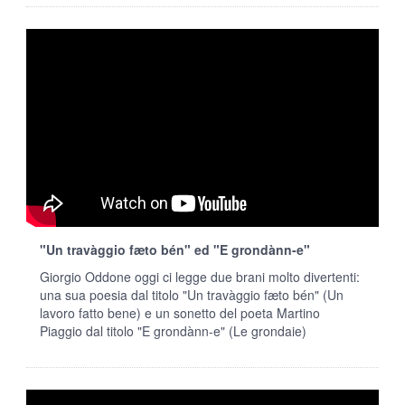
"Un travàggio fæto bén" ed "E grondànn-e"
Giorgio Oddone oggi ci legge due brani molto divertenti:
una sua poesia dal titolo "Un travàggio fæto bén" (Un
lavoro fatto bene) e un sonetto del poeta Martino
Piaggio dal titolo "E grondànn-e" (Le grondaie)