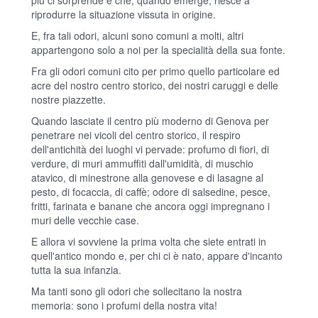
riprodurre la situazione vissuta in origine.
E, fra tali odori, alcuni sono comuni a molti, altri
appartengono solo a noi per la specialità della sua fonte.
Fra gli odori comuni cito per primo quello particolare ed
acre del nostro centro storico, dei nostri caruggi e delle
nostre piazzette.
Quando lasciate il centro più moderno di Genova per
penetrare nei vicoli del centro storico, il respiro
dell'antichità dei luoghi vi pervade: profumo di fiori, di
verdure, di muri ammuffiti dall'umidità, di muschio
atavico, di minestrone alla genovese e di lasagne al
pesto, di focaccia, di caffè; odore di salsedine, pesce,
fritti, farinata e banane che ancora oggi impregnano i
muri delle vecchie case.
E allora vi sovviene la prima volta che siete entrati in
quell'antico mondo e, per chi ci è nato, appare d'incanto
tutta la sua infanzia.
Ma tanti sono gli odori che sollecitano la nostra
memoria: sono i profumi della nostra vita!