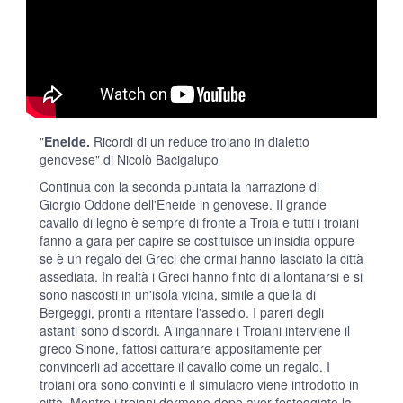
"
Eneide.
Ricordi di un reduce troiano in dialetto
genovese" di Nicolò Bacigalupo
Continua con la seconda puntata la narrazione di
Giorgio Oddone dell'Eneide in genovese. Il grande
cavallo di legno è sempre di fronte a Troia e tutti i troiani
fanno a gara per capire se costituisce un'insidia oppure
se è un regalo dei Greci che ormai hanno lasciato la città
assediata. In realtà i Greci hanno finto di allontanarsi e si
sono nascosti in un'isola vicina, simile a quella di
Bergeggi, pronti a ritentare l'assedio. I pareri degli
astanti sono discordi. A ingannare i Troiani interviene il
greco Sinone, fattosi catturare appositamente per
convincerli ad accettare il cavallo come un regalo. I
troiani ora sono convinti e il simulacro viene introdotto in
città. Mentre i troiani dormono dopo aver festeggiato la