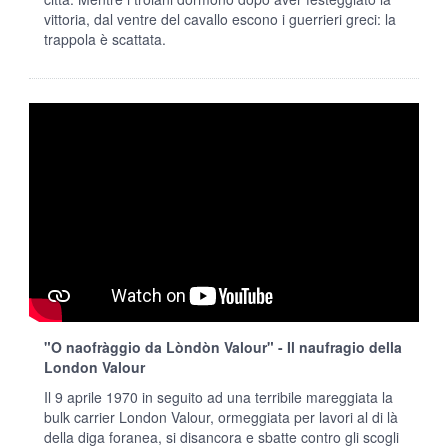
vittoria, dal ventre del cavallo escono i guerrieri greci: la
trappola è scattata.
"O naofràggio da Lòndòn Valour" - Il naufragio della
London Valour
Il 9 aprile 1970 in seguito ad una terribile mareggiata la
bulk carrier London Valour, ormeggiata per lavori al di là
della diga foranea, si disancora e sbatte contro gli scogli