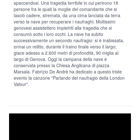
spaccandosi. Una tragedia terribile in cui perirono 18
persone fra le quali la moglie del comandante che si
lasciò cadere, stremata, da una cima lanciata da terra
verso la nave per recuperare i naufraghi. Moltissimi
genovesi assistettero impietriti alla tragedia che si
consumò sotto i loro occhi. La nave ha subito
successivamente un secondo naufragio: si è inabissata,
ormai un relitto, durante il traino finale verso il largo;
giace adesso a 2.600 metri di profondità, 90 miglia al
largo di Genova. Oggi la campana della nave è
conservata presso la Chiesa Anglicana di piazza
Marsala. Fabrizio De Andrè ha dedicato a questo triste
evento la canzone "Parlando del naufragio della London
Valour".