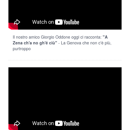
Il nostro amico Giorgio Oddone oggi ci racconta:
"A
Zena ch'a no gh'é ciù"
- La Genova che non c'è più,
purtroppo