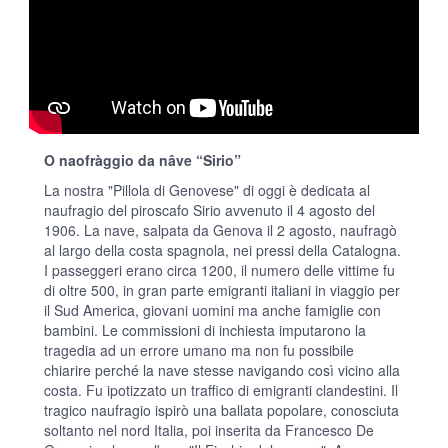
O naofràggio da nâve “Sirio”
La nostra "Pillola di Genovese" di oggi è dedicata al
naufragio del piroscafo Sirio avvenuto il 4 agosto del
1906. La nave, salpata da Genova il 2 agosto, naufragò
al largo della costa spagnola, nei pressi della Catalogna.
I passeggeri erano circa 1200, il numero delle vittime fu
di oltre 500, in gran parte emigranti italiani in viaggio per
il Sud America, giovani uomini ma anche famiglie con
bambini. Le commissioni di inchiesta imputarono la
tragedia ad un errore umano ma non fu possibile
chiarire perché la nave stesse navigando così vicino alla
costa. Fu ipotizzato un traffico di emigranti clandestini. Il
tragico naufragio ispirò una ballata popolare, conosciuta
soltanto nel nord Italia, poi inserita da Francesco De