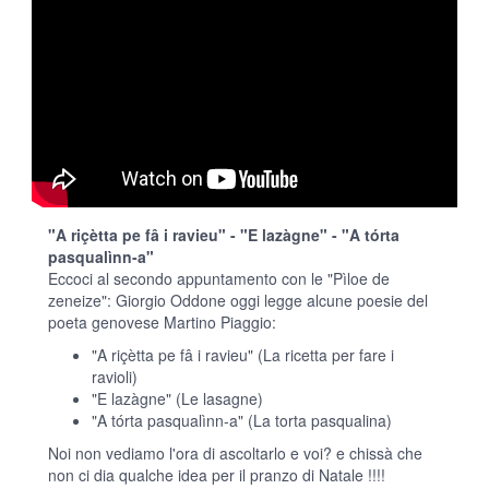
"A riçètta pe fâ i ravieu" - "E lazàgne" - "A tórta
pasqualìnn-a"
Eccoci al secondo appuntamento con le "Pìloe de
zeneize": Giorgio Oddone oggi legge alcune poesie del
poeta genovese Martino Piaggio:
"A riçètta pe fâ i ravieu" (La ricetta per fare i
ravioli)
"E lazàgne" (Le lasagne)
"A tórta pasqualìnn-a" (La torta pasqualina)
Noi non vediamo l'ora di ascoltarlo e voi? e chissà che
non ci dia qualche idea per il pranzo di Natale !!!!