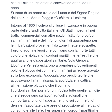
con cui stiamo tristemente convivendo ormai da un
anno.
Si tratta di un brano tratto dal Lunario del Signor Regina
del 1835, di Martin Piaggio “O còlera” (Il coléra)
Intorno al 1830 il colera si diffuse in Europa e in buona
parte delle grandi città italiane. Gli Stati impegnati nei
traffici commerciali con altre nazioni istituirono cordoni
sanitari marittimi e definirono i giorni di quarantena per
le imbarcazioni provenienti da zone infette e sospette.
Furono adottate leggi che punivano con la morte tutti
coloro che violavano i cordoni marittimi e terrestri e che
aggiravano le disposizioni sanitarie. Solo Genova,
Livorno e Venezia esitarono a prendere provvedimenti
poiché il blocco dei commerci marittimi avrebbe gravato
sulla loro economia. Appoggiarono perciò teorie che
accusavano l'aria malsana, la sporcizia e la cattiva
alimentazione piuttosto che il contatto.
I cordoni sanitari portarono in rovina tutte quelle famiglie
che si reggevano su lavori agricoli stagionali che
comportavano lunghi spostamenti, o sui commerci di
derrate trasportate dalle aree di produzione ai mercati di
consumo e alle fiere. Per superare i cordoni marittimi le