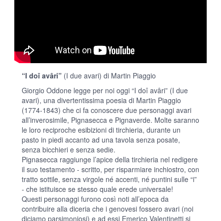
“I doî avâri”
(I due avari) di Martin Piaggio
Giorgio Oddone legge per noi oggi “I doî avâri” (I due
avari), una divertentissima poesia di Martin Piaggio
(1774-1843) che ci fa conoscere due personaggi avari
all’inverosimile, Pignasecca e Pignaverde. Molte saranno
le loro reciproche esibizioni di tirchieria, durante un
pasto in piedi accanto ad una tavola senza posate,
senza bicchieri e senza sedie.
Pignasecca raggiunge l’apice della tirchieria nel redigere
il suo testamento - scritto, per risparmiare inchiostro, con
tratto sottile, senza virgole né accenti, né puntini sulle “i”
- che istituisce se stesso quale erede universale!
Questi personaggi furono così noti all’epoca da
contribuire alla diceria che i genovesi fossero avari (noi
diciamo parsimoniosi) e ad essi Emerico Valentinetti si