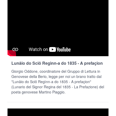
Lunâio do Sciô Regìnn-a do 1835 - A prefaçion
Giorgio Oddone, coordinatore del Gruppo di Lettura in
Genovese della Berio, legge per noi un brano tratto dal
"Lunâio do Sciô Regìnn-a do 1835 - A prefaçion"
(Lunario del Signor Regina del 1835 - La Prefazione) del
poeta genovese Martino Piaggio.