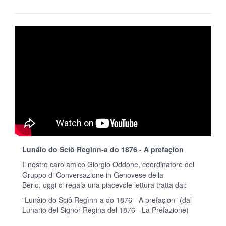
Lunâio do Sciô Regìnn-a do 1876 - A prefaçion
Il nostro caro amico Giorgio Oddone, coordinatore del
Gruppo di Conversazione in Genovese della
Berio, oggi ci regala una piacevole lettura tratta dal:
"Lunâio do Sciô Regìnn-a do 1876 - A prefaçion" (dal
Lunario del Signor Regina del 1876 - La Prefazione)