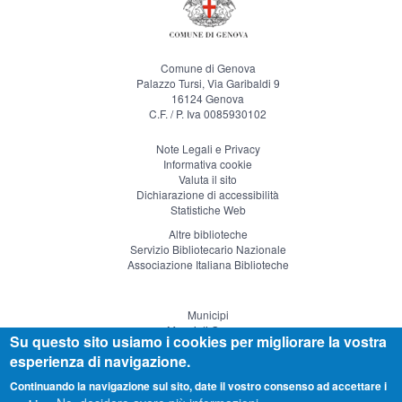
Comune di Genova
Palazzo Tursi, Via Garibaldi 9
16124 Genova
C.F. / P. Iva 0085930102
Note Legali e Privacy
Informativa cookie
Valuta il sito
Dichiarazione di accessibilità
Statistiche Web
Altre biblioteche
Servizio Bibliotecario Nazionale
Associazione Italiana Biblioteche
Municipi
Musei di Genova
Su questo sito usiamo i cookies per migliorare la vostra
Genova Teatro
esperienza di navigazione.
Visitgenoa
Continuando la navigazione sul sito, date il vostro consenso ad accettare i