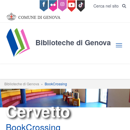
Salta al contenuto principale
Cerca nel sito
Biblioteche di Genova
Toggl
Biblioteche di Genova
»
BookCrossing
Cervetto
BookCrossing