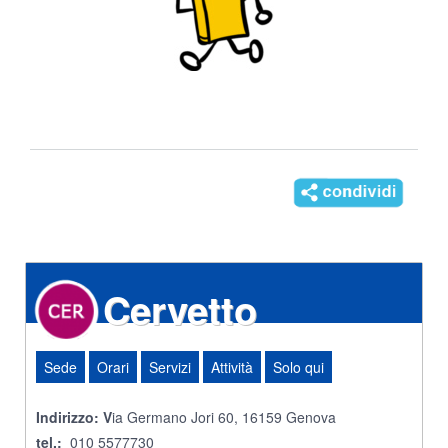
Cervetto
Sede
Orari
Servizi
Attività
Solo qui
Indirizzo: V
ia Germano Jori 60, 16159 Genova
tel.:
010 5577730