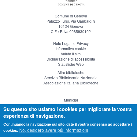
Comune di Genova
Palazzo Tursi, Via Garibaldi 9
16124 Genova
C.F. / P. Iva 0085930102
Note Legali e Privacy
Informativa cookie
Valuta il sito
Dichiarazione di accessibilità
Statistiche Web
Altre biblioteche
Servizio Bibliotecario Nazionale
Associazione Italiana Biblioteche
Municipi
Musei di Genova
Su questo sito usiamo i cookies per migliorare la vostra
Genova Teatro
esperienza di navigazione.
Visitgenoa
Continuando la navigazione sul sito, date il vostro consenso ad accettare i
No, desidero avere più informazioni
cookies.