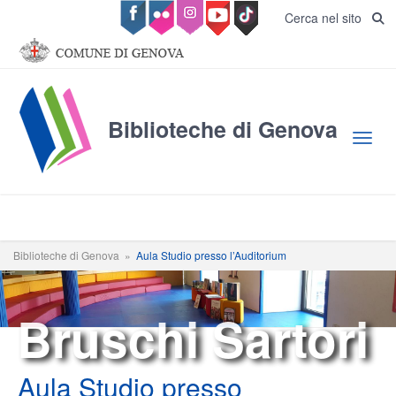
Salta al contenuto principale
Cerca nel sito
Biblioteche di Genova
Toggl
Biblioteche di Genova
»
Aula Studio presso l’Auditorium
Bruschi Sartori
Aula Studio presso