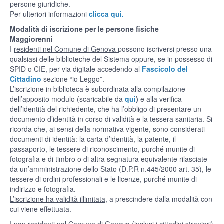
persone giuridiche.
Per ulteriori informazioni
clicca qui.
Modalità di iscrizione per le persone fisiche
Maggiorenni
I
residenti nel Comune di Genova
possono iscriversi presso una
qualsiasi delle biblioteche del Sistema oppure, se in possesso di
SPID o CIE, per via digitale accedendo al
Fascicolo del
Cittadino
sezione “io Leggo”.
L’iscrizione in biblioteca è subordinata alla compilazione
dell’apposito modulo (scaricabile da
qui
)
e alla verifica
dell’identità del richiedente, che ha l’obbligo di presentare un
documento d’identità in corso di validità e la tessera sanitaria. Si
ricorda che, ai sensi della normativa vigente, sono considerati
documenti di identità: la carta d’identità, la patente, il
passaporto, le tessere di riconoscimento, purché munite di
fotografia e di timbro o di altra segnatura equivalente rilasciate
da un’amministrazione dello Stato (D.P.R n.445/2000 art. 35), le
tessere di ordini professionali e le licenze, purché munite di
indirizzo e fotografia.
L’iscrizione ha validità illimitata,
a prescindere dalla modalità con
cui viene effettuata.