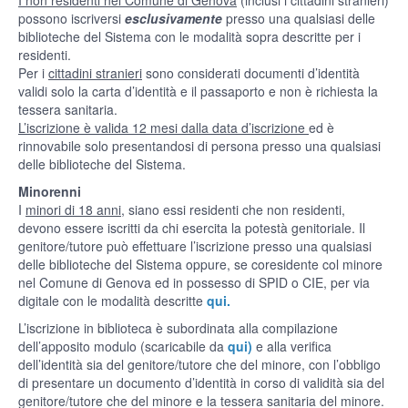
I non residenti nel Comune di Genova
(inclusi i cittadini stranieri)
possono iscriversi
esclusivamente
presso una qualsiasi delle
biblioteche del Sistema con le modalità sopra descritte per i
residenti.
Per i
cittadini stranieri
sono considerati documenti d’identità
validi solo la carta d’identità e il passaporto e non è richiesta la
tessera sanitaria.
L’iscrizione è valida 12 mesi dalla data d’iscrizione
ed è
rinnovabile solo presentandosi di persona presso una qualsiasi
delle biblioteche del Sistema.
Minorenni
I
minori di 18 anni
, siano essi residenti che non residenti,
devono essere iscritti da chi esercita la potestà genitoriale. Il
genitore/tutore può effettuare l’iscrizione presso una qualsiasi
delle biblioteche del Sistema oppure, se coresidente col minore
nel Comune di Genova ed in possesso di SPID o CIE, per via
digitale con le modalità descritte
qui.
L’iscrizione in biblioteca è subordinata alla compilazione
dell’apposito modulo (scaricabile da
qui)
e alla verifica
dell’identità sia del genitore/tutore che del minore, con l’obbligo
di presentare un documento d’identità in corso di validità sia del
genitore/tutore che del minore e la tessera sanitaria del minore.