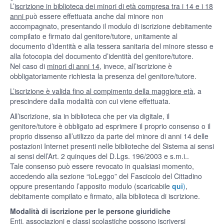
L’
iscrizione in biblioteca dei minori di età compresa tra i 14 e i 18
anni
può essere effettuata anche dal minore non
accompagnato, presentando il modulo di iscrizione debitamente
compilato e firmato dal genitore/tutore, unitamente al
documento d’identità e alla tessera sanitaria del minore stesso e
alla fotocopia del documento d’identità del genitore/tutore.
Nel caso di
minori di anni 14,
invece, all’iscrizione è
obbligatoriamente richiesta la presenza del genitore/tutore.
L’iscrizione è valida fino al compimento della maggiore età
, a
prescindere dalla modalità con cui viene effettuata.
All’iscrizione, sia in biblioteca che per via digitale, il
genitore/tutore è obbligato ad esprimere il proprio consenso o il
proprio dissenso all’utilizzo da parte del minore di anni 14 delle
postazioni Internet presenti nelle biblioteche del Sistema ai sensi
ai sensi dell’Art. 2 quinques del D.Lgs. 196/2003 e s.m.i..
Tale consenso può essere revocato in qualsiasi momento,
accedendo alla sezione “ioLeggo” del Fascicolo del Cittadino
oppure presentando l’apposito modulo (scaricabile
qui
)
,
debitamente compilato e firmato, alla biblioteca di iscrizione.
Modalità di iscrizione per le persone giuridiche
Enti, associazioni e classi scolastiche possono iscriversi