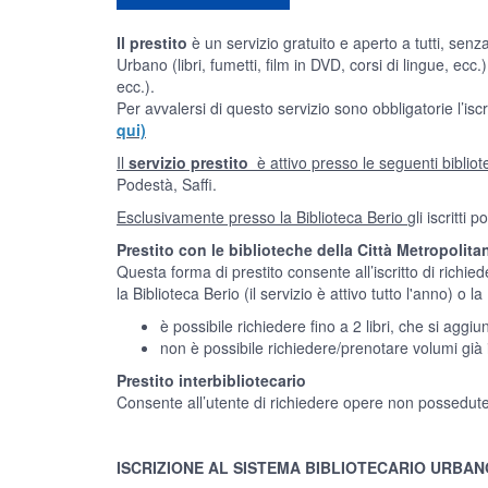
Il prestito
è un servizio gratuito e aperto a tutti, senz
Urbano (libri, fumetti, film in DVD, corsi di lingue, ecc.
ecc.).
Per avvalersi di questo servizio sono obbligatorie l’isc
qui)
Il
servizio prestito
è attivo presso le seguenti biblio
Podestà, Saffi.
Esclusivamente presso la Biblioteca Berio
gli iscritti
Prestito con le biblioteche della Città Metropolita
Questa forma di prestito consente all’iscritto di richi
la Biblioteca Berio (il servizio è attivo tutto l'anno) o 
è possibile richiedere fino a 2 libri, che si agg
non è possibile richiedere/prenotare volumi già in
Prestito interbibliotecario
Consente all’utente di richiedere opere non possedute 
ISCRIZIONE AL SISTEMA BIBLIOTECARIO URBAN