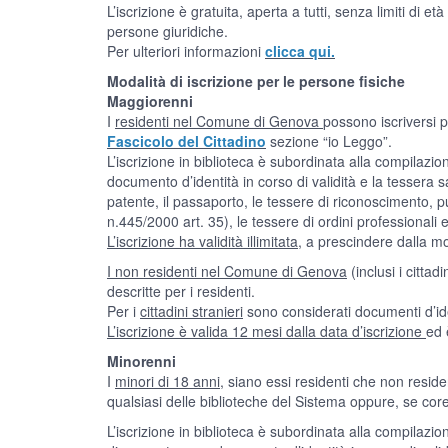
L’iscrizione è gratuita, aperta a tutti, senza limiti di 
persone giuridiche.
Per ulteriori informazioni
clicca qui.
Modalità di iscrizione per le persone fisiche
Maggiorenni
I
residenti nel Comune di Genova
possono iscriversi 
Fascicolo del Cittadino
sezione “io Leggo”.
L’iscrizione in biblioteca è subordinata alla compilazi
documento d’identità in corso di validità e la tessera sa
patente, il passaporto, le tessere di riconoscimento, p
n.445/2000 art. 35), le tessere di ordini professionali e
L’iscrizione ha validità illimitata,
a prescindere dalla mod
I non residenti nel Comune di Genova
(inclusi i cittad
descritte per i residenti.
Per i
cittadini stranieri
sono considerati documenti d’ident
L’iscrizione è valida 12 mesi dalla data d’iscrizione
ed 
Minorenni
I
minori di 18 anni
, siano essi residenti che non residen
qualsiasi delle biblioteche del Sistema oppure, se co
L’iscrizione in biblioteca è subordinata alla compilazi