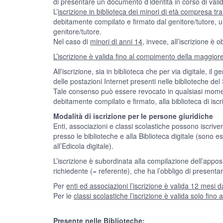
di presentare un documento d’identità in corso di valid
L’
iscrizione in biblioteca dei minori di età compresa tra
debitamente compilato e firmato dal genitore/tutore, u
genitore/tutore.
Nel caso di
minori di anni 14,
invece, all’iscrizione è 
L’iscrizione è valida fino al compimento della maggior
All’iscrizione, sia in biblioteca che per via digitale, i
delle postazioni Internet presenti nelle biblioteche del
Tale consenso può essere revocato in qualsiasi momen
debitamente compilato e firmato, alla biblioteca di iscr
Modalità di iscrizione per le persone giuridiche
Enti, associazioni e classi scolastiche possono iscrive
presso le biblioteche e alla Biblioteca digitale (sono es
all’Edicola digitale).
L’iscrizione è subordinata alla compilazione dell’appos
richiedente (= referente), che ha l’obbligo di presentar
Per
enti ed associazioni l’iscrizione è valida 12 mesi d
Per le
classi scolastiche l’iscrizione è valida solo fino
Presente nelle Biblioteche: