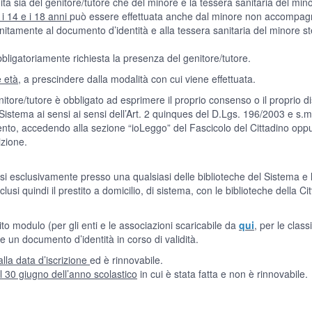
ità sia del genitore/tutore che del minore e la tessera sanitaria del min
 i 14 e i 18 anni
può essere effettuata anche dal minore non accompagna
nitamente al documento d’identità e alla tessera sanitaria del minore st
obbligatoriamente richiesta la presenza del genitore/tutore.
e età
, a prescindere dalla modalità con cui viene effettuata.
l genitore/tutore è obbligato ad esprimere il proprio consenso o il proprio 
 Sistema ai sensi ai sensi dell’Art. 2 quinques del D.Lgs. 196/2003 e s.m.
to, accedendo alla sezione “ioLeggo” del Fascicolo del Cittadino opp
izione.
rsi esclusivamente presso una qualsiasi delle biblioteche del Sistema e l
clusi quindi il prestito a domicilio, di sistema, con le biblioteche della C
ito modulo (per gli enti e le associazioni scaricabile da
qui
, per le clas
e un documento d’identità in corso di validità.
alla data d’iscrizione
ed è rinnovabile.
 al 30 giugno dell’anno scolastico
in cui è stata fatta e non è rinnovabile.