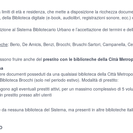
a limiti di età e residenza, che mette a disposizione la ricchezza docume
), della Biblioteca digitale (e-book, audiolibri, registrazioni sonore, ecc.) 
rizione al Sistema Bibliotecario Urbano e l’accettazione dei termini e dell
teche
: Berio, De Amicis, Benzi, Brocchi, Bruschi-Sartori, Campanella, Cerv
 possono fruire anche del
prestito con le biblioteche della Città Metro
na
edere documenti posseduti da una qualsiasi biblioteca della Città Metrop
la Biblioteca Brocchi (solo nel periodo estivo). Modalità di prestito:
iungono agli eventuali prestiti attivi, per un massimo complessivo di 5 vol
 prestito presso altri utenti
da nessuna biblioteca del Sistema, ma presenti in altre biblioteche ita
O