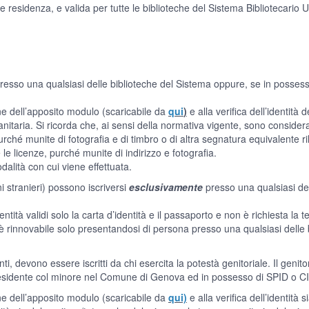
età e residenza, e valida per tutte le biblioteche del Sistema Bibliotecari
presso una qualsiasi delle biblioteche del Sistema oppure, se in possess
one dell’apposito modulo (scaricabile da
qui
)
e alla verifica dell’identità
nitaria. Si ricorda che, ai sensi della normativa vigente, sono considerati
urché munite di fotografia e di timbro o di altra segnatura equivalente r
 le licenze, purché munite di indirizzo e fotografia.
alità con cui viene effettuata.
ini stranieri) possono iscriversi
esclusivamente
presso una qualsiasi del
ità validi solo la carta d’identità e il passaporto e non è richiesta la t
è rinnovabile solo presentandosi di persona presso una qualsiasi delle 
ti, devono essere iscritti da chi esercita la potestà genitoriale. Il genit
residente col minore nel Comune di Genova ed in possesso di SPID o CIE,
one dell’apposito modulo (scaricabile da
qui)
e alla verifica dell’identità 