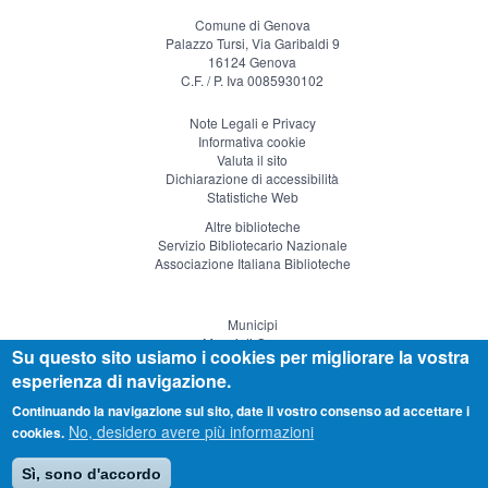
Comune di Genova
Palazzo Tursi, Via Garibaldi 9
16124 Genova
C.F. / P. Iva 0085930102
Note Legali e Privacy
Informativa cookie
Valuta il sito
Dichiarazione di accessibilità
Statistiche Web
Altre biblioteche
Servizio Bibliotecario Nazionale
Associazione Italiana Biblioteche
Municipi
Musei di Genova
Su questo sito usiamo i cookies per migliorare la vostra
Genova Teatro
esperienza di navigazione.
Visitgenoa
Continuando la navigazione sul sito, date il vostro consenso ad accettare i
No, desidero avere più informazioni
cookies.
Sì, sono d'accordo